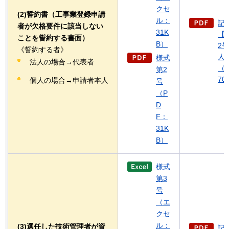
クセ
(2)誓約書（工事業登録申請
ル：
記
者が欠格要件に該当しない
31K
【
ことを誓約する書面）
B）
2
《誓約する者》
人
様式
法人の場合→代表者
（
第2
70
個人の場合→申請者本人
号
（P
D
F：
31K
B）
様式
第3
号
（エ
クセ
ル：
(3)選任した技術管理者が資
記