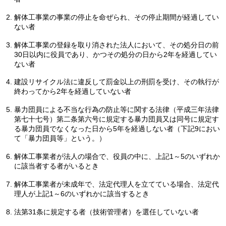
解体工事業の事業の停止を命ぜられ、その停止期間が経過してい
ない者
解体工事業の登録を取り消された法人において、その処分日の前
30日以内に役員であり、かつその処分の日から2年を経過してい
ない者
建設リサイクル法に違反して罰金以上の刑罰を受け、その執行が
終わってから2年を経過していない者
暴力団員による不当な行為の防止等に関する法律（平成三年法律
第七十七号）第二条第六号に規定する暴力団員又は同号に規定す
る暴力団員でなくなった日から5年を経過しない者（下記9におい
て「暴力団員等」という。）
解体工事業者が法人の場合で、役員の中に、上記1～5のいずれか
に該当者する者がいるとき
解体工事業者が未成年で、法定代理人を立てている場合、法定代
理人が上記1～6のいずれかに該当するとき
法第31条に規定する者（技術管理者）を選任していない者