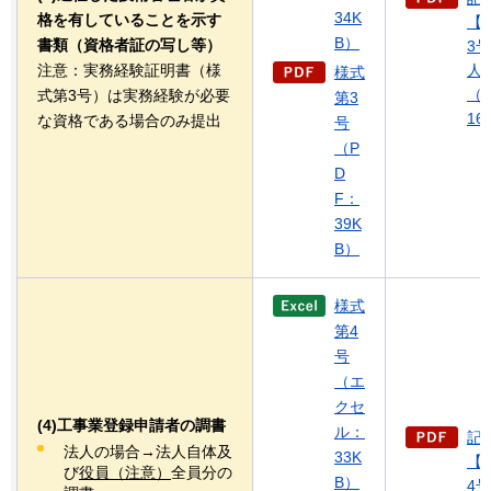
34K
格を有していることを示す
【
B）
書類（資格者証の写し等）
3
注意：実務経験証明書（様
人
様式
（
式第3号）は実務経験が必要
第3
16
な資格である場合のみ提出
号
（P
D
F：
39K
B）
様式
第4
号
（エ
クセ
(4)工事業登録申請者の調書
ル：
記
法人の場合→法人自体及
33K
【
び
役員（注意）
全員分の
B）
4