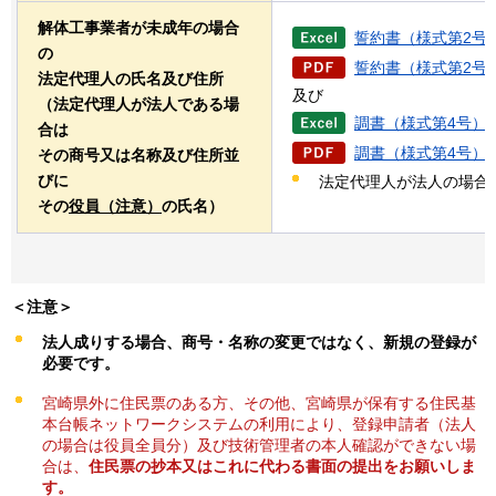
解体工事業者が未成年の場合
誓約書（様式第2号）
の
誓約書（様式第2号）
法定代理人の氏名及び住所
及び
（法定代理人が法人である場
調書（様式第4号）（
合は
調書（様式第4号）（
その商号又は名称及び住所並
びに
法定代理人が法人の場合
その
役員（注意）
の氏名）
＜注意＞
法人成りする場合、商号・名称の変更ではなく、新規の登録が
必要です。
宮崎県外に住民票のある方、その他、宮崎県が保有する住民基
本台帳ネットワークシステムの利用により、登録申請者（法人
の場合は役員全員分）及び技術管理者の本人確認ができない場
合は、
住民票の抄本又はこれに代わる書面の提出をお願いしま
す。