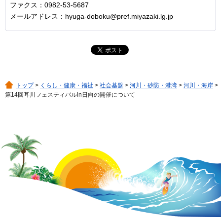
ファクス：0982-53-5687
メールアドレス：hyuga-doboku@pref.miyazaki.lg.jp
トップ
>
くらし・健康・福祉
>
社会基盤
>
河川・砂防・港湾
>
河川・海岸
>
第14回耳川フェスティバルin日向の開催について