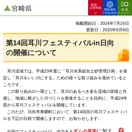
緊急・
宮崎県
災害情報
閲覧補助
検索
Language
メニュー
掲載開始日：2024年7月25日
更新日：2025年8月8日
第14回耳川フェスティバルin日向
の開催について
耳川流域では、平成23年度に「耳川水系総合土砂管理計画」を策
定し「耳川をいい川にする」ための様々な取り組みを進めていると
ころです。
この取り組みの一環として、耳川のあるべき姿を流域の皆様と共
感し、地域に根ざした川づくりを推進することを目的に、平成24年
度から耳川フェスティバルを開催しています。
このたび、日向市東郷町において、第14回目の耳川フェスティバ
ルを下記の日程で開催しますので、お知らせします。
自
に加え、
ダムの見学
今回のフェスティバルは、迫力ある