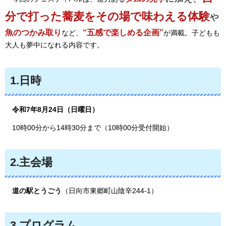
分で打った蕎麦をその場で味わえる体験
や
魚の
つかみ取り
“五感で楽しめる企画”
など、
が満載。子どもも
大人も夢中になれる内容です。
1.日時
令和7年8月24日（日曜日）
10時00分から14時30分まで（10時00分受付開始）
2.主会場
道の駅とうごう
（日向市東郷町山陰辛244-1）
3.プログラム