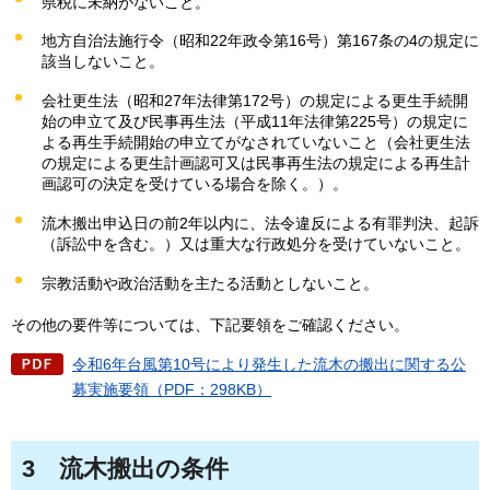
県税に未納がないこと。
地方自治法施行令（昭和22年政令第16号）第167条の4の規定に
該当しないこと。
会社更生法（昭和27年法律第172号）の規定による更生手続開
始の申立て及び民事再生法（平成11年法律第225号）の規定に
よる再生手続開始の申立てがなされていないこと（会社更生法
の規定による更生計画認可又は民事再生法の規定による再生計
画認可の決定を受けている場合を除く。）。
流木搬出申込日の前2年以内に、法令違反による有罪判決、起訴
（訴訟中を含む。）又は重大な行政処分を受けていないこと。
宗教活動や政治活動を主たる活動としないこと。
その他の要件等については、下記要領をご確認ください。
令和6年台風第10号により発生した流木の搬出に関する公
募実施要領（PDF：298KB）
3
流木搬出の条件