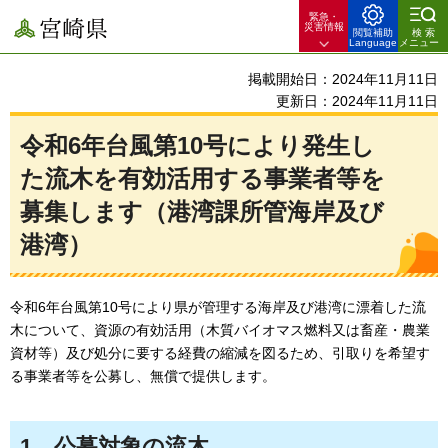
緊急・
宮崎県
災害情報
閲覧補助
検索
Language
メニュー
掲載開始日：2024年11月11日
更新日：2024年11月11日
令和6年台風第10号により発生し
た流木を有効活用する事業者等を
募集します（港湾課所管海岸及び
港湾）
令和6年台風第10号により県が管理する海岸及び港湾に漂着した流
木について、資源の有効活用（木質バイオマス燃料又は畜産・農業
資材等）及び処分に要する経費の縮減を図るため、引取りを希望す
る事業者等を公募し、無償で提供します。
1
公募対象の流木