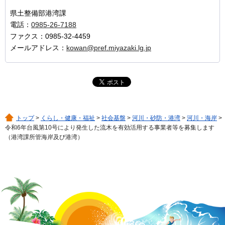
県土整備部港湾課
電話：
0985-26-7188
ファクス：0985-32-4459
メールアドレス：
kowan@pref.miyazaki.lg.jp
トップ
>
くらし・健康・福祉
>
社会基盤
>
河川・砂防・港湾
>
河川・海岸
>
令和6年台風第10号により発生した流木を有効活用する事業者等を募集します
（港湾課所管海岸及び港湾）