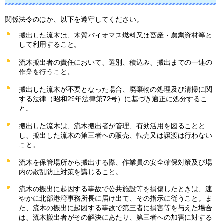
関係法令のほか、以下を遵守してください。
搬出した流木は、木質バイオマス燃料又は畜産・農業資材等と
して利用すること。
流木搬出者の責任において、選別、積込み、搬出までの一連の
作業を行うこと。
搬出した流木が不要となった場合、廃棄物の処理及び清掃に関
する法律（昭和29年法律第72号）に基づき適正に処分するこ
と。
搬出した流木は、流木搬出者が管理、有効活用を図ることと
し、搬出した流木の第三者への販売、転売又は譲渡は行わない
こと。
流木を保管場所から搬出する際、作業員の安全確保対策及び場
内の散乱防止対策を講じること。
流木の搬出に起因する事故で公共施設等を損傷したときは、速
やかに北部港湾事務所長に届け出て、その指示に従うこと。ま
た、流木の搬出に起因する事故で第三者に損害等を与えた場合
は、流木搬出者がその解決にあたり、第三者への加害に対する