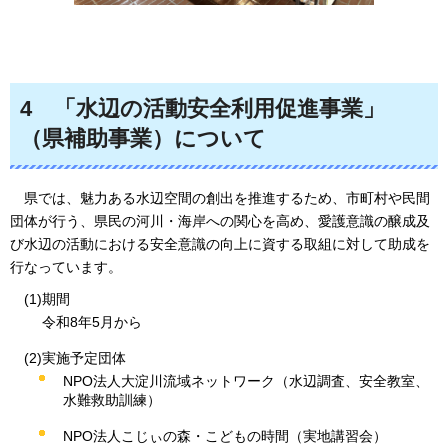
4
「水辺の活動安全利用促進事業」
（県補助事業）について
県では、
魅力ある水辺空間の創出を推進するため、市町村や民間
団体が行う、県民の河川・海岸への関心を高め、愛護意識の醸成及
び水辺の活動における安全意識の向上に資する取組に対して助成を
行なっています。
(1)期間
令和8年5月から
(2)実施予定団体
NPO法人大淀川流域ネットワーク（水辺調査、安全教室、
水難救助訓練）
NPO法人こじぃの森・こどもの時間（実地講習会）