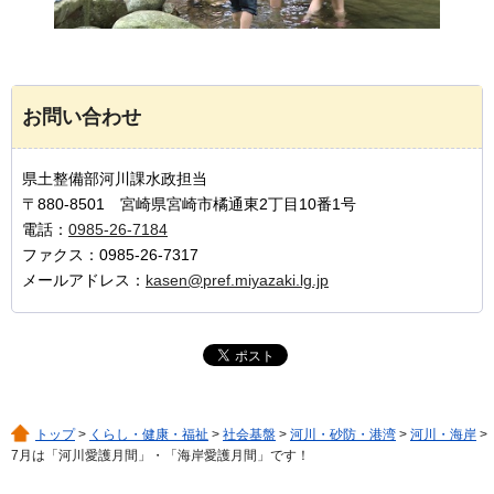
お問い合わせ
県土整備部河川課水政担当
〒880-8501 宮崎県宮崎市橘通東2丁目10番1号
電話：
0985-26-7184
ファクス：0985-26-7317
メールアドレス：
kasen@pref.miyazaki.lg.jp
トップ
>
くらし・健康・福祉
>
社会基盤
>
河川・砂防・港湾
>
河川・海岸
>
7月は「河川愛護月間」・「海岸愛護月間」です！