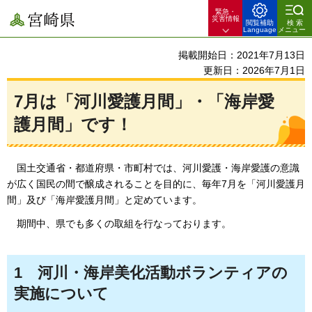
緊急・
宮崎県
災害情報
閲覧補助
検索
Language
メニュー
掲載開始日：2021年7月13日
更新日：2026年7月1日
7月は「河川愛護月間」・「海岸愛
護月間」です！
国土交通省・都道府県・市町村では、河川愛護・海岸愛護の意識
が広く国民の間で醸成されることを目的に、
毎年7月を「河川愛護月
間」及び「海岸愛護月間」と定めています。
期間中、
県でも多くの取組を行なっております。
1
河川・
海岸美化活動ボランティアの
実施について