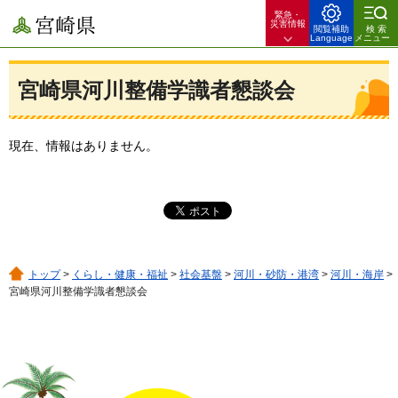
緊急・
宮崎県
災害情報
閲覧補助
検索
Language
メニュー
宮崎県河川整備学識者懇談会
現在、情報はありません。
トップ
>
くらし・健康・福祉
>
社会基盤
>
河川・砂防・港湾
>
河川・海岸
>
宮崎県河川整備学識者懇談会