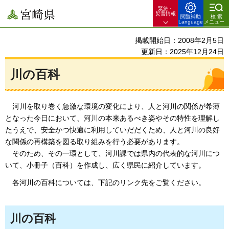
緊急・
宮崎県
災害情報
閲覧補助
検索
Language
メニュー
掲載開始日：2008年2月5日
更新日：2025年12月24日
川の百科
河川を取り巻く
急激な環境の変化により、人と河川の関係が希薄
となった今日において、河川の本来あるべき姿やその特性を理解し
たうえで、安全かつ快適に利用していだだくため、人と河川の良好
な関係の再構築を図る取り組みを行う必要があります。
そのため、
その一環として、河川課では県内の代表的な河川につ
いて、小冊子（百科）を作成し、広く県民に紹介しています。
各河川の
百科については、下記のリンク先をご覧ください。
川の百科