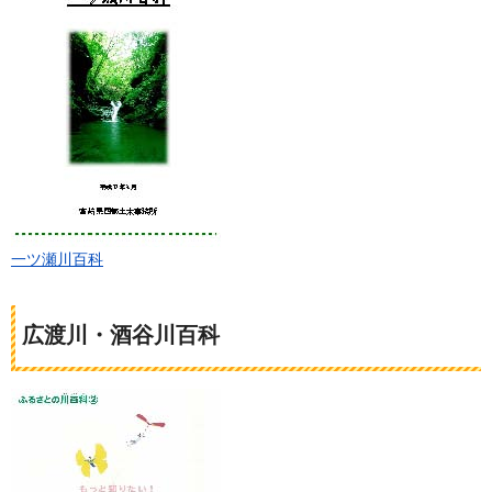
一ツ瀬川百科
広渡川・酒谷川百科