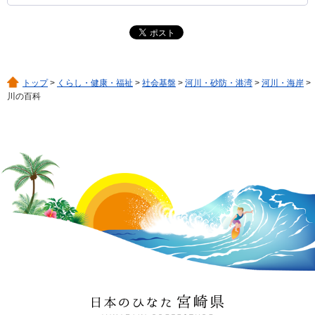
トップ
>
くらし・健康・福祉
>
社会基盤
>
河川・砂防・港湾
>
河川・海岸
>
川の百科
日本のひなた 宮崎県