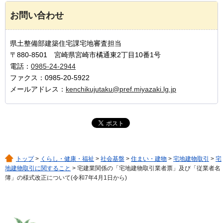
お問い合わせ
県土整備部建築住宅課宅地審査担当
〒880-8501 宮崎県宮崎市橘通東2丁目10番1号
電話：
0985-24-2944
ファクス：0985-20-5922
メールアドレス：
kenchikujutaku@pref.miyazaki.lg.jp
トップ
>
くらし・健康・福祉
>
社会基盤
>
住まい・建物
>
宅地建物取引
>
宅
地建物取引に関すること
> 宅建業関係の「宅地建物取引業者票」及び「従業者名
簿」の様式改正について(令和7年4月1日から)