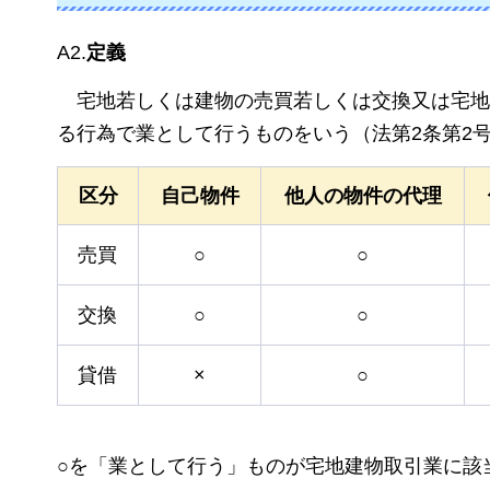
A2.
定義
宅地
若しくは建物の売買若しくは交換又は宅地
る行為で業として行うものをいう（法第2条第2
区分
自己物件
他人の物件の代理
売買
○
○
交換
○
○
貸借
×
○
○
を「業として行う」ものが宅地建物取引業に該