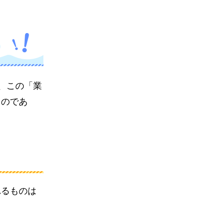
、この「業
ものであ
れるものは