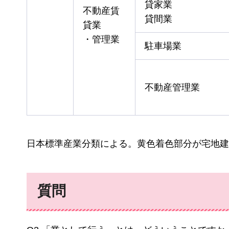
貸家業
不動産賃
貸間業
貸業
・管理業
駐車場業
不動産管理業
日本標準産業分類による。黄色着色部分が宅地建
質問