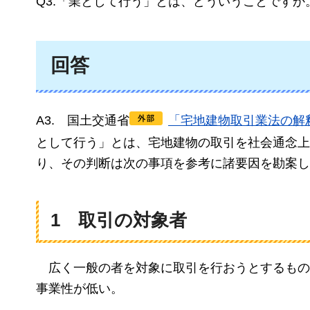
Q3.「業として行う」とは、どういうことですか
回答
A3.
国
土交通省
「宅地建物取引業法の解
として行う」とは、宅地建物の取引を社会通念上
り、その判断は次の事項を参考に諸要因を勘案し
1
取
引の対象者
広く
一般の者を対象に取引を行おうとするもの
事業性が低い。