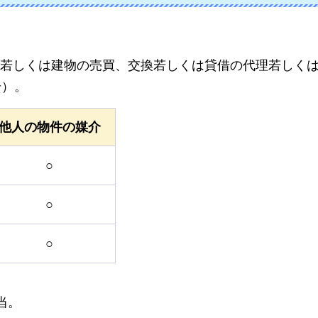
若しくは建物の売買、交換若しくは貸借の代理若しく
号）。
他人の物件の媒介
○
○
○
当。