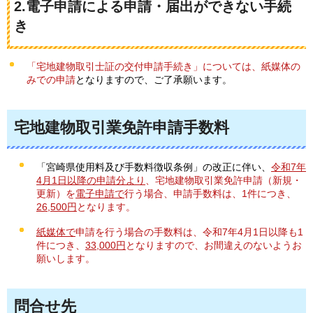
2.電子申請による申請・届出ができない手続
き
「宅地建物取引士証の交付申請手続き」については、紙媒体の
みでの申請
となりますので、ご了承願います。
宅地建物取引業免許申請手数料
「宮崎県使用料及び手数料徴収条例」の改正に伴い、
令和7年
4月1日以降の申請分より
、宅地建物取引業免許申請（新規・
更新）を
電子申請で
行う場合、申請手数料は、1件につき、
26,500円
となります。
紙媒体で
申請を行う場合の手数料は、
令和7年4月1日以降も1
件につき
、
33,000円
となりますので、お間違えのないようお
願いします。
問合せ先