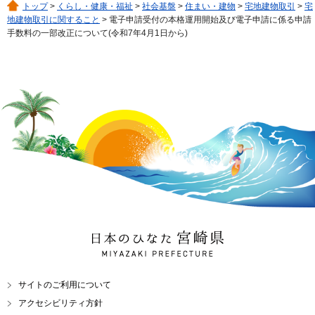
トップ
>
くらし・健康・福祉
>
社会基盤
>
住まい・建物
>
宅地建物取引
>
宅
地建物取引に関すること
> 電子申請受付の本格運用開始及び電子申請に係る申請
手数料の一部改正について(令和7年4月1日から)
日本のひなた 宮崎県
MIYAZAKI PREFECTURE
サイトのご利用について
アクセシビリティ方針