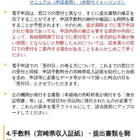
マニュアル（申請者用）（外部サイトへリンク）
電子申請は、窓口での受付と異なり、すぐに提出書類の修正を
完了することができず、申請手数料の納付や確認にも時間を要
することが予想されます。そのため、
提出期限までに電子申請
された場合であっても、申請内容の修正を要する箇所や内容に
よって、有効期間満了日までに受付完了（＝形式的な不備が無
い状態）とならないと判断したものについては、従来通りの窓
口での受付をご案内する場合があることをあらかじめご了承く
ださい。
電子申請での「受付日」の考え方について、これまでの窓口で
の受付と同様、申請手数料分の宮崎県収入証紙を貼付した台紙
を含め、申請等に必要なデータ等がすべて揃った時点の日を
「受付日」とさせていただきます。
公の機関が発行する書類（本籍地の市町村長が発行する「身分
証明書」等）は、申請日3か月以内に発行されたものが必要で
す。これらの原本を電子ファイルにして、該当箇所にアップロ
ードしてください。
4.手数料（宮崎県収入証紙）・提出書類を郵