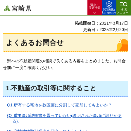
緊急・
宮崎県
災害情報
閲覧補助
検索
Language
メニュー
掲載開始日：2021年3月17日
更新日：2025年2月20日
よくあるお問合せ
県への
不動産関連の相談で良くある内容をまとめました。お問合
せ前に一度ご確認ください。
1.不動産の取引等に関すること
Q1.所有する宅地を数区画に分割して売却してもよいか？
Q2.重要事項説明書を貰っていない(説明された事項に誤りがあ
る)。