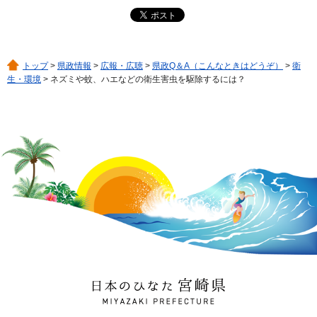
トップ
>
県政情報
>
広報・広聴
>
県政Q＆A（こんなときはどうぞ）
>
衛
生・環境
> ネズミや蚊、ハエなどの衛生害虫を駆除するには？
日本のひなた 宮崎県
MIYAZAKI PREFECTURE