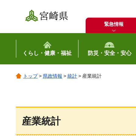
宮崎県
緊急情報
くらし・健康・福祉
防災・安全・安心
トップ
>
県政情報
>
統計
> 産業統計
産業統計