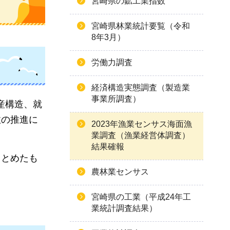
宮崎県の鉱工業指数
宮崎県林業統計要覧（令和
8年3月）
労働力調査
経済構造実態調査（製造業
事業所調査）
産構造、就
政の推進に
2023年漁業センサス海面漁
業調査（漁業経営体調査）
結果確報
まとめたも
農林業センサス
宮崎県の工業（平成24年工
業統計調査結果）