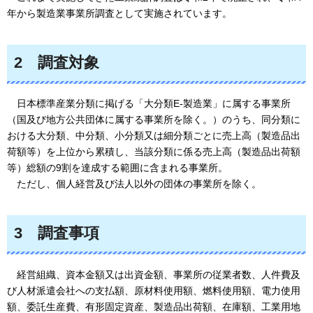
年から製造業事業所調査として実施されています。
2
調査対象
日本標準産業分類に掲げる「大分類E-製造業」に属する事業所
（国及び地方公共団体に属する事業所を除
く。）のうち、同分類に
おける大分類、中分類、小分類又は細分類ごとに売上高（製造品出
荷額等）を上位から累積し、当該分類に係る売上高（製造品出荷額
等）総額の9割を達成する範囲に含まれる事業所。
ただし、個人経営及び法人以外の団体の事業所を除く。
3
調査事項
経営組織、資本金額又は出資金額、事業所の従業者数、人
件費及
び人材派遣会社への支払額、原材料使用額、燃料使用額、電力使用
額、委託生産費、有形固定資産、製造品出荷額、在庫額、工業用地