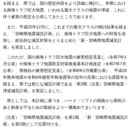
を踏まえ、県では、国の想定内容をより詳細に検討し、本県におけ
る南海トラフ巨大地震、いわゆる最大クラスの地震や津波、これに
伴う被害の想定を公表してきたところであります。
また、平成25年12月に、これまでの最大クラスの検討結果を踏ま
え、「宮崎県地震減災計画」に、南海トラフ巨大地震への対策を追
加し、総合的な減災対策をとりまとめた「新・宮崎県地震減災計
画」を策定しました。
このたび、国の南海トラフ巨大地震の被害想定見直し（令和7年3
月公表）や南海トラフ地震防災対策推進基本計画改定（令和7年7月
公表）、県独自の被害想定見直し（令和8年2月概要公表）、平成28
年熊本地震や令和6年能登半島地震等の近年の災害における課題等を
踏まえ、県では新たな減災計画である「第3期（注意）宮崎県地震・
津波減災計画」を策定しました。
県としては、本計画に基づき、ハード・ソフトの両面から県民の
命と財産を守るための取組をより一層進めてまいります。
（注意）「宮崎県地震減災計画」を第1期、「新・宮崎県地震減災計
画」を第2期として位置付ける。