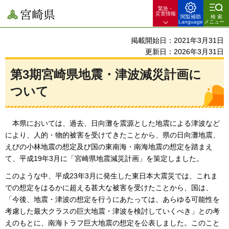
緊急・
宮崎県
災害情報
閲覧補助
検索
Language
メニュー
掲載開始日：2021年3月31日
更新日：2026年3月31日
第3期宮崎県地震・津波減災計画に
ついて
本県においては、過去、日向灘を震源とした地震による津波など
により、人的・物的被害を受けてきたことから、県の日向灘地震、
えびの小林地震の想定及び国の東南海・南海地震の想定を踏まえ
て、平成19年3月に「宮崎県地震減災計画」を策定しました。
このような中、平成23年3月に発生した東日本大震災では、これま
での想定をはるかに超える甚大な被害を受けたことから、国は、
「今後、地震・津波の想定を行うにあたっては、あらゆる可能性を
考慮した最大クラスの巨大地震・津波を検討していくべき」との考
えのもとに、南海トラフ巨大地震の想定を公表しました。このこと