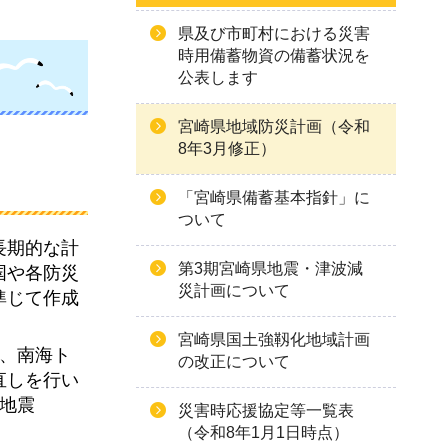
県及び市町村における災害
時用備蓄物資の備蓄状況を
公表します
宮崎県地域防災計画（令和
8年3月修正）
「宮崎県備蓄基本指針」に
ついて
長期的な計
第3期宮崎県地震・津波減
国や各防災
災計画について
準じて作成
宮崎県国土強靱化地域計画
し、南海ト
の改正について
直しを行い
地震
災害時応援協定等一覧表
（令和8年1月1日時点）