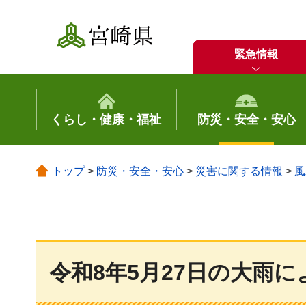
宮崎県
緊急情報
くらし・健康・福祉
防災・安全・安心
トップ
>
防災・安全・安心
>
災害に関する情報
>
風
令和8年5月27日の大雨