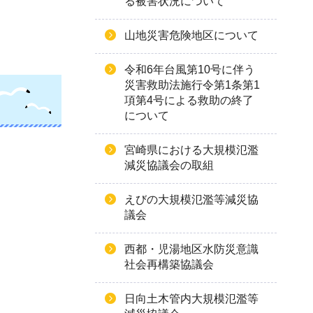
る被害状況について
山地災害危険地区について
令和6年台風第10号に伴う
災害救助法施行令第1条第1
項第4号による救助の終了
について
宮崎県における大規模氾濫
減災協議会の取組
えびの大規模氾濫等減災協
議会
西都・児湯地区水防災意識
社会再構築協議会
日向土木管内大規模氾濫等