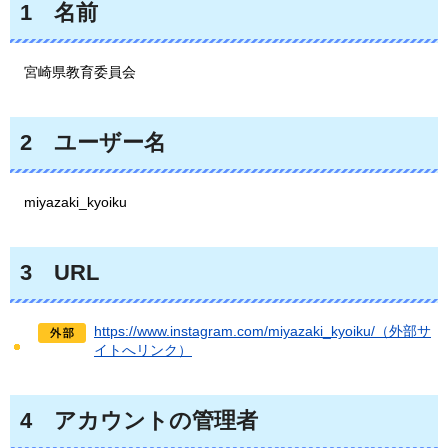
1
名前
宮崎県教育委員会
2
ユーザー
名
miyazaki_kyoiku
3
URL
https://www.instagram.com/miyazaki_kyoiku/（外部サ
イトへリンク）
4
アカウントの管理者