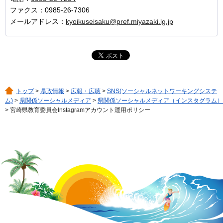
ファクス：0985-26-7306
メールアドレス：
kyoikuseisaku@pref.miyazaki.lg.jp
トップ
>
県政情報
>
広報・広聴
>
SNS(ソーシャルネットワーキングシステ
ム)
>
県関係ソーシャルメディア
>
県関係ソーシャルメディア（インスタグラム）
> 宮崎県教育委員会Instagramアカウント運用ポリシー