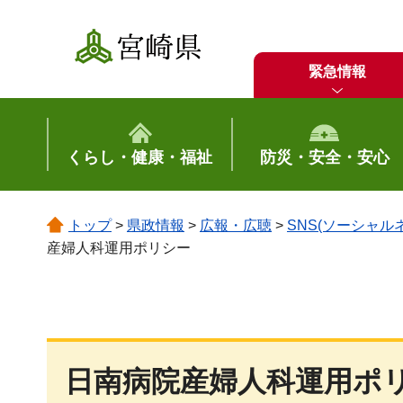
宮崎県
緊急情報
くらし・健康・福祉
防災・安全・安心
トップ
>
県政情報
>
広報・広聴
>
SNS(ソーシャ
産婦人科運用ポリシー
日南病院産婦人科運用ポ