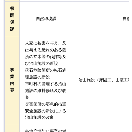
県
関
自然環境課
自然
係
課
人家に被害を与え、又
は与える恐れのある箇
所の立木等の伐採等及
び治山施設の新設
事
落石危険箇所の転石処
業
理施設の新設
治山施設（床固工、山腹工等
内
市町村の管理する治山
容
施設の維持修繕及び改
良
災害箇所の応急的措置
安全施設の新設による
治山施設の改良
林地崩壊防止事業の対