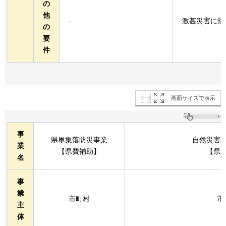
の
他
激甚災害に指
-
の
要
件
画面サイズで表示
事
県単集落防災事業
自然災害
業
【県費補助】
【県
名
事
業
市町村
市
主
体