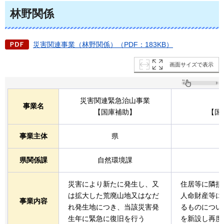
林野関係
災害関連事業（林野関係）（PDF：183KB）
画面サイズで表示
災害関連緊急治山事業
事業名
【国庫補助】
【国
事業主体
県
県関係課
自然環境課
災害により新たに発生し、又
住居等に隣接
は拡大した荒廃山地又はなだ
人命財産等に
事業内容
れ発生地につき、当該災害発
るものについ
生年に緊急に復旧を行う
を新設し再度