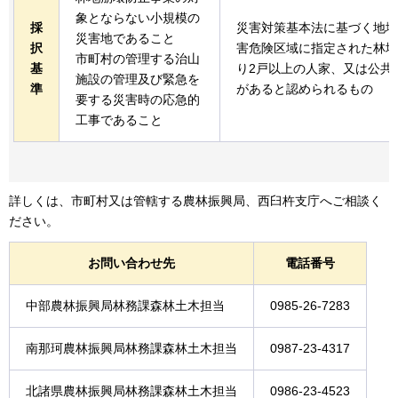
象とならない小規模の
採
災害対策基本法に基づく地域
災害地であること
択
害危険区域に指定された林地
市町村の管理する治山
基
り2戸以上の人家、又は公共
施設の管理及び緊急を
準
があると認められるもの
要する災害時の応急的
工事であること
詳しくは、市町村又は管轄する農林振興局、西臼杵支庁へご相談く
ださい。
お問い合わせ先
電話番号
中部農林振興局林務課森林土木担当
0985-26-7283
南那珂農林振興局林務課森林土木担当
0987-23-4317
北諸県農林振興局林務課森林土木担当
0986-23-4523