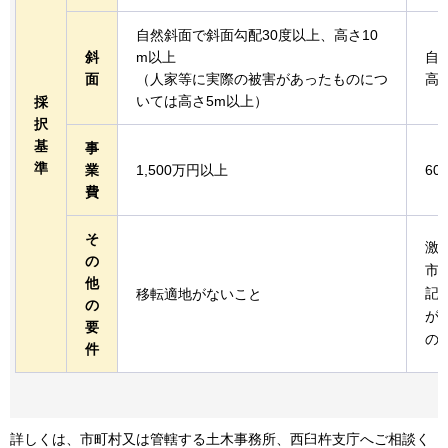
自然斜面で斜面勾配30度以上、高さ10
斜
m以上
自
面
（人家等に実際の被害があったものにつ
高
いては高さ5m以上）
採
択
基
事
準
業
1,500万円以上
60
費
そ
激
の
市
他
記
移転適地がないこと
の
が
要
の
件
詳しくは、市町村又は管轄する土木事務所、西臼杵支庁へご相談く