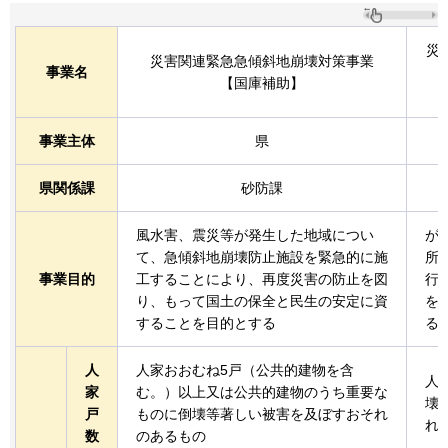
災
災害関連緊急急傾斜地崩壊対策事業
事業名
【国庫補助】
事業主体
県
県関係課
砂防課
風水害、震災等が発生した地域につい
が
て、急傾斜地崩壊防止施設を緊急的に施
所
事業目的
工することにより、再度災害の防止を図
行
り、もって国土の保全と民生の安定に資
を
することを目的とする
る
人
人家おおむね5戸（公共的建物を含
人
家
む。）以上又は公共的建物のうち重要な
壊
戸
ものに倒壊等著しい被害を及ぼすおそれ
れ
数
のあるもの