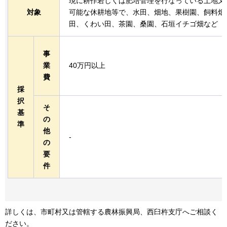
現に耕作若しくは肥培管理を行なっている土地又
対象
可能な休耕地等で、水田、畑地、果樹園、飼料畑
田、くわい田、茶園、桑園、石垣イチゴ畑など
事
業
40万円以上
費
採
択
そ
基
の
準
他
-
の
要
件
詳しくは、市町村又は管轄する農林振興局、西臼杵支庁へご相談く
ださい。