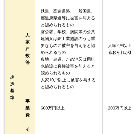
鉄道、高速道路、一般国道、
都道府県道等に被害を与える
と認められるもの
官公署、学校、病院等の公共
人
建物又は鉱工業施設のうち重
家
要なものに被害を与えると認
人家2戸以上
戸
められるもの
るおそれがあ
数
農地、農道、ため池又は用排
等
水施設に直接被害を与えると
認められるもの
採
人家10戸以上に被害を与える
択
と認められるもの
基
準
事
業
600万円以上
200万円以上
費
そ