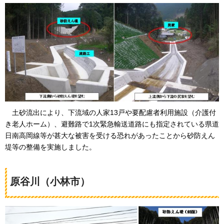
土
砂流出により、下流域の人家13戸や要配慮者利用施設（介護付
き老人ホーム）、避難路で1次緊急輸送道路にも指定されている県道
日南高岡線等が甚大な被害を受ける恐れがあったことから砂防えん
堤等の整備を実施しました。
原谷川（小林市）