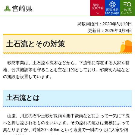
緊急・
宮崎県
災害情報
閲覧補助
検索
Language
メニュー
掲載開始日：2020年3月19日
更新日：2026年3月9日
土石流とその対策
砂
防事業は、土石流や流木などから、下流部に存在する人家や耕
地、公共施設等を守ることを主な目的としており、砂防えん堤など
の施設を設置しています。
土石流とは
山腹、
川底の石や土砂が長雨や集中豪雨などによって一気に下流
へと押し流されるものをいいます。その流れの速さは規模によって
異なりますが、時速20～40kmという速度で一瞬のうちに人家や畑