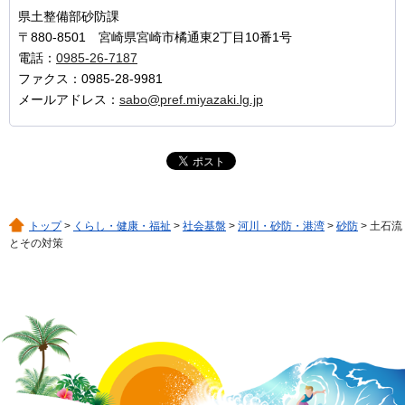
県土整備部砂防課
〒880-8501 宮崎県宮崎市橘通東2丁目10番1号
電話：
0985-26-7187
ファクス：0985-28-9981
メールアドレス：
sabo@pref.miyazaki.lg.jp
トップ
>
くらし・健康・福祉
>
社会基盤
>
河川・砂防・港湾
>
砂防
> 土石流
とその対策