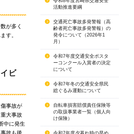
令和8年度宮崎県交通安全
活動推進要綱
交通死亡事故多発警報（高
者数が多く
齢者死亡事故多発警報）の
れます。
発令について（2026年1
月）
令和7年度交通安全ポスタ
ーコンクール入賞者の決定
について
ハイビ
令和7年冬の交通安全県民
総ぐるみ運動について
自転車損害賠償責任保険等
重傷事故が
の取扱事業者一覧（個人向
て重大事故
け保険）
断中に発生
通事故も後
令和7年度夕暮れ時の早め