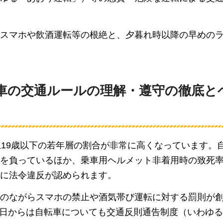
スマホや飲酒運転等の根絶と、夕暮れ時以降の早めの
車の交通ルールの理解・遵守の徹底と
上19歳以下の若年層の割合が非常に高くなっています。
を負っているほか、乗車用ヘルメット非着用時の致死
に法令違反が認められます。
のながらスマホの禁止や酒気帯び運転に対する罰則が
月1日からは自転車についても交通反則通告制度（いわゆ