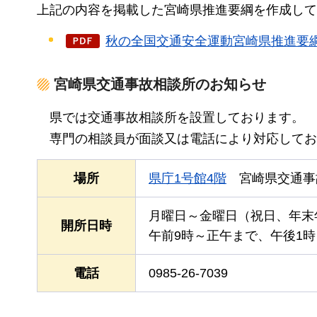
上記の内容を掲載した宮崎県推進要綱を作成して
秋の全国交通安全運動宮崎県推進要綱（
宮崎県交通事故相談所のお知らせ
県では
交通事故相談所を設置しております。
専門の
相談員が面談又は電話により対応してお
場所
県庁1号館4階
宮崎県
交通事
月曜日～金曜日（祝日、年末
開所日時
午前9時～正午まで、午後1時
電話
0985-26-7039