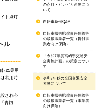
の点灯・ピカピカ運動につ
いて
ライト点灯
自転車条例Q&A
自転車損害賠償責任保険等
の取扱事業者一覧（貸付事
ヘル
業者向け保険）
「令和7年度宮崎県交通安
全実施計画」の策定につい
て
自転車乗用
率は着用時
令和7年秋の全国交通安全
運動について
創設され令
自転車損害賠償責任保険等
の取扱事業者一覧（事業者
る「青切
向け保険）