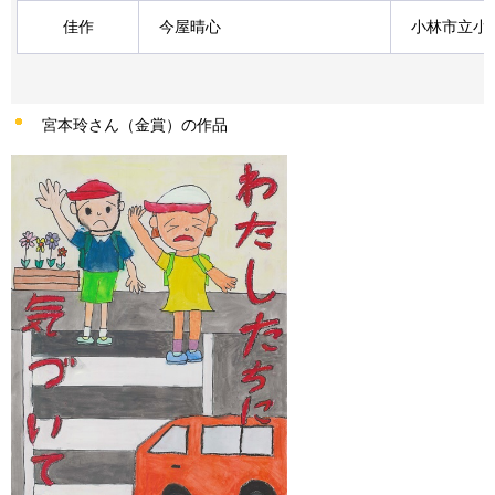
佳作
今屋晴心
小林市立小
宮本玲さん（金賞）の作品