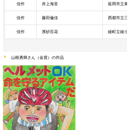
佳作
井上海音
延岡市立東
佳作
藤田倫佳
西都市立三
佳作
濱砂百花
綾町立綾小
山根勇輝さん（金賞）の作品