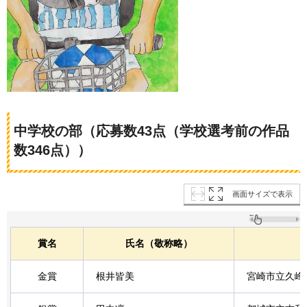
中学校の部（応募数43点（学校選考前の作品
数346点））
画面サイズで表示
賞名
氏名（敬称略）
金賞
根井皆美
宮崎市立久峰