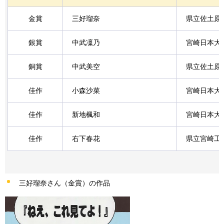
金賞
三好瑠奈
県立佐土原
銀賞
中武凜乃
宮崎日本大
銅賞
中武美空
県立佐土原
佳作
小森沙菜
宮崎日本大
佳作
新地楓和
宮崎日本大
佳作
右下春花
県立宮崎工
三好瑠奈さん（金賞）の作品