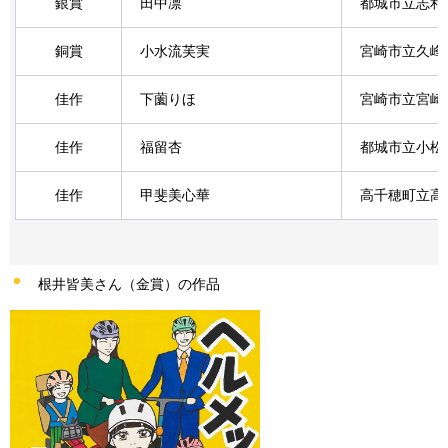
銀賞
田中凛
都城市立志和
銅賞
小水流芙実
宮崎市立久峰
佳作
下薗りほ
宮崎市立宮崎
佳作
福留杏
都城市立小松
佳作
甲斐美心華
高千穂町立高
根井皆美さん（金賞）の作品