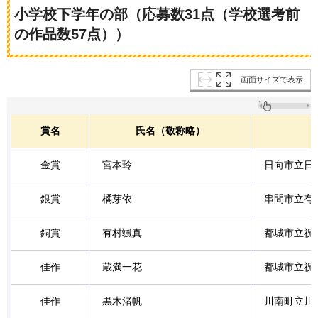
小学校下学年の部（応募数31点（学校選考前
の作品数57点））
画面サイズで表示
賞名
氏名（敬称略）
金賞
宮本玲
日向市立日
銀賞
橘芽依
串間市立有
銅賞
有村颯真
都城市立祝
佳作
蔵満一花
都城市立祝
佳作
黒木渚帆
川南町立川