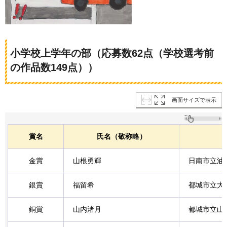
小学校上学年の部（応募数62点（学校選考前
の作品数149点））
画面サイズで表示
賞名
氏名（敬称略）
金賞
山根勇輝
日南市立油
銀賞
福留希
都城市立大
銅賞
山内渚月
都城市立山