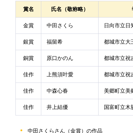
賞名
氏名（敬称略）
金賞
中田さくら
日向市立日
銀賞
福留希
都城市立大
銅賞
原口かのん
都城市立祝
佳作
上熊須叶愛
都城市立祝
佳作
中森心春
美郷町立美
佳作
井上結優
国富町立木
中田さくらさん（金賞）の作品