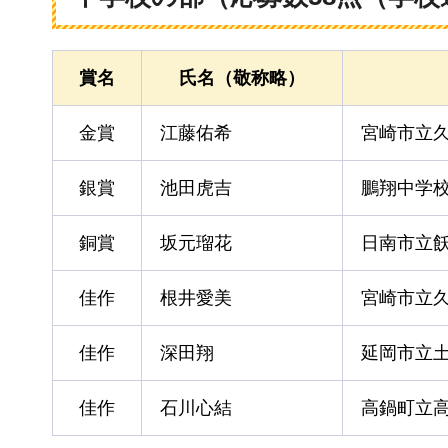
賞名
氏名（敬称略）
金賞
江藤佑希
宮崎市立
銀賞
池田虎吉
鵬翔中学
銅賞
坂元瑠花
日南市立
佳作
根井愛美
宮崎市立
佳作
深田翔
延岡市立
佳作
石川心結
高鍋町立