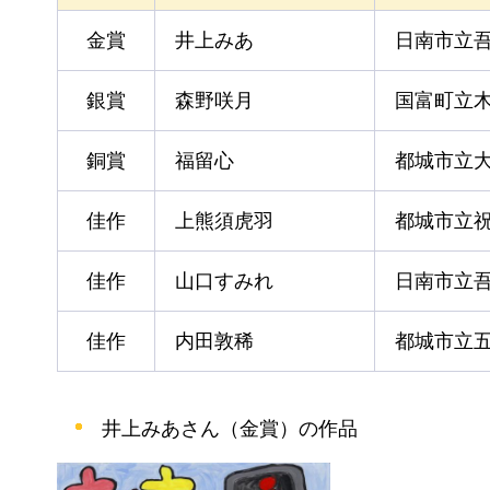
金賞
井上みあ
日南市立
銀賞
森野咲月
国富町立
銅賞
福留心
都城市立
佳作
上熊須虎羽
都城市立
佳作
山口すみれ
日南市立
佳作
内田敦稀
都城市立
井上みあさん（金賞）の作品