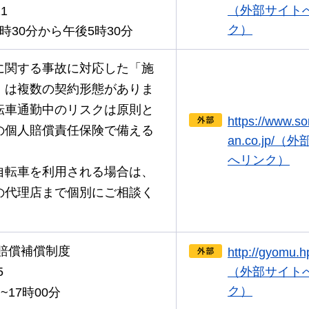
（外部サイト
1
ク）
時30分から午後5時30分
に関する事故に対応した
「施
」は複数の契約形態がありま
転車通勤中のリスクは原則と
https://www.s
の個人賠償責任保険で備える
an.co.jp/（
へリンク）
自転車を利用される場合
は、
の代理店まで個別にご相談く
賠償補償制度
http://gyomu.hp
5
（外部サイト
ク）
17時00分