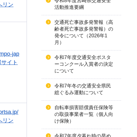
令和8年度宮崎県交通安全
へリン
活動推進要綱
交通死亡事故多発警報（高
齢者死亡事故多発警報）の
発令について（2026年1
月）
ompo-jap
令和7年度交通安全ポスタ
外部サイト
ーコンクール入賞者の決定
について
令和7年冬の交通安全県民
総ぐるみ運動について
自転車損害賠償責任保険等
rtsa.jp/
の取扱事業者一覧（個人向
へリン
け保険）
令和7年度夕暮れ時の早め