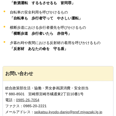
「飲酒運転
す
るもさせるも
皆
同罪」
自転車の安全利用を呼びかけるもの
「自転車も
歩
行者守って
や
さしい運転」
横断歩道における歩行者優先を呼びかけるもの
「横断歩道
歩
行者いたら
赤
信号」
夕暮れ時や夜間における反射材の着用を呼びかけるもの
「反射材
あ
なたの命を
守
る盾」
お問い合わせ
総合政策部生活・協働・男女参画課消費・安全担当
〒880-8501 宮崎県宮崎市橘通東2丁目10番1号
電話：
0985-26-7054
ファクス：0985-20-2221
メールアドレス：
seikatsu-kyodo-danjo@pref.miyazaki.lg.jp