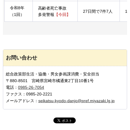
令和8年
高齢者死亡事故
27日間で7件7人
1
（1回）
多発警報
【今回】
お問い合わせ
総合政策部生活・協働・男女参画課消費・安全担当
〒880-8501 宮崎県宮崎市橘通東2丁目10番1号
電話：
0985-26-7054
ファクス：0985-20-2221
メールアドレス：
seikatsu-kyodo-danjo@pref.miyazaki.lg.jp