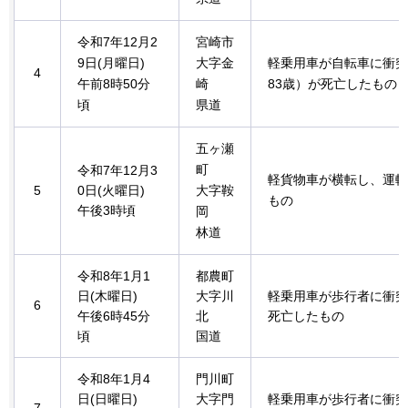
令和7年12月2
宮崎市
9日(月曜日)
大字金
軽乗用車が自転車に衝突
4
午前8時50分
崎
83歳）が死亡したもの
頃
県道
五ヶ瀬
町
令和7年12月3
軽貨物車が横転し、運転
5
0日(火曜日)
大字鞍
もの
午後3時頃
岡
林道
令和8年1月1
都農町
日(木曜日)
大字川
軽乗用車が歩行者に衝突
6
午後6時45分
北
死亡したもの
頃
国道
令和8年1月4
門川町
日(日曜日)
大字門
軽乗用車が歩行者に衝突
7