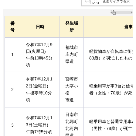
画面サイズで表示
発生場
番
日時
当事
号
所
令和7年12月9
都城市
日(火曜日)
軽貨物車が自転車に衝突
庄内町
1
午前10時45分
83歳）が死亡したもの
県道
頃
令和7年12月1
宮崎市
2日(金曜日)
大字小
軽乗用車が車3台と信号
2
午後零時10分
松
者（女性・70歳）が死
頃
市道
日南市
令和7年12月1
北郷町
軽乗用車と普通乗用車が
3日(土曜日)
3
北河内
（男性・78歳）が死亡
午前7時5分頃
県道