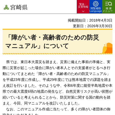
緊急・
宮崎県
災害情報
閲覧補助
検索
Language
メニュー
掲載開始日：2018年4月3日
更新日：2026年3月30日
「障がい者・高齢者のための防災
マニュアル」について
県
では、東日本大震災を踏まえ、災害に備えた事前の準備と、実
際に災害が起こった場合に障がい者本人とその支援者がとるべき行
動についてまとめた「障がい者・高齢者のための防災マニュアル」
を平成23年度に作成し、平成29年度にでは熊本地震での課題を踏ま
え改訂を行いました。そのような中、令和6年度に能登半島地震や本
県での最大震度6弱の地震の発生など、自然災害リスクが高い状態が
続いていると考えられることから、防災対策に関する国の動向を踏
まえ、今回、同マニュアルを改訂いたしました。
なお
、このマニュアル作成に当たって、多くの障がい者団体の御