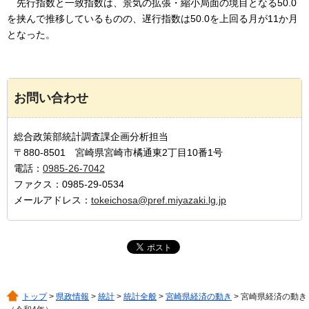
先行指数と一致指数は、景気の拡張・縮小局面の境目となる50.0
を挟んで推移しているものの、遅行指数は50.0を上回る月が11か月
となった
。
お問い合わせ
総合政策部統計調査課企画分析担当
〒880-8501 宮崎県宮崎市橘通東2丁目10番1号
電話：
0985-26-7042
ファクス：0985-29-0534
メールアドレス：
tokeichosa@pref.miyazaki.lg.jp
トップ
>
県政情報
>
統計
>
統計全般
>
宮崎県経済の動き
> 宮崎県経済の動き