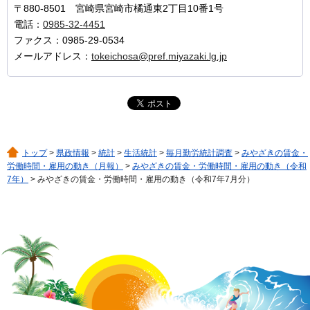
〒880-8501 宮崎県宮崎市橘通東2丁目10番1号
電話：
0985-32-4451
ファクス：0985-29-0534
メールアドレス：
tokeichosa@pref.miyazaki.lg.jp
トップ
>
県政情報
>
統計
>
生活統計
>
毎月勤労統計調査
>
みやざきの賃金・
労働時間・雇用の動き（月報）
>
みやざきの賃金・労働時間・雇用の動き（令和
7年）
> みやざきの賃金・労働時間・雇用の動き（令和7年7月分）