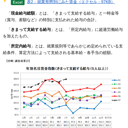
表2：就業形態別にみた賃金（エクセル：97KB）
「
現金給与総額
」とは、「きまって支給する給与」と一時金等
（賞与、差額など）の特別に支払われた給与の合計。
「
きまって支給する給与
」とは、「所定内給与」に超過労働給与
を加えたもの。
「
所定内給与
」とは、就業規則等であらかじめ定められている支
給条件、算定方法によって支給される基本給・各手当の総額。