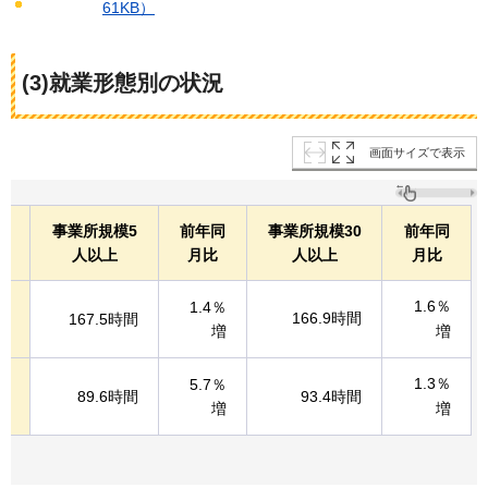
61KB）
(3)就業形態別の状況
画面サイズで表示
事業所規模5
前年同
事業所規模30
前年同
人以上
月比
人以上
月比
1.6％
働
1.4％
166.9時間
167.5時間
増
増
1.3％
均
5.7％
89.6時間
93.4時間
増
増