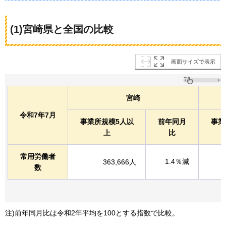
(1)宮崎県と全国の比較
画面サイズで表示
宮崎
令和7年7月
事業所規模5人以
前年同月
事業
上
比
常用労働者
1.4％減
363,666人
数
注)前年同月比は令和2年平均を100とする指数で比較。