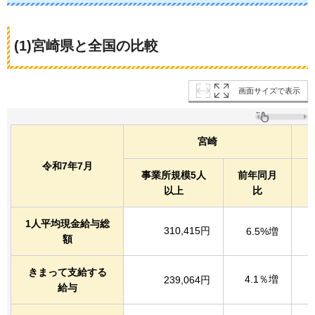
(1)宮崎県と全国の比較
画面サイズで表示
宮崎
令和7年7月
事業所規模5人
前年同月
以上
比
1人平均現金給与総
310,415円
6.5%増
額
きまって支給する
4.1％増
239,064円
給与