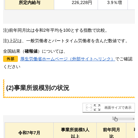
所定内給与
226,228円
3.9％増
注)前年同月比は令和2年平均を100とする指数で比較。
注)上記は、一般労働者とパートタイム労働者を含んだ数値です。
全国結果（
確報値
）については、
厚生労働省ホームページ（外部サイトへリンク）
でご確認
ください
(2)事業所規模別の状況
画面サイズで表示
事業所規模5人
前年同月
事
令和7年7月
以上
比