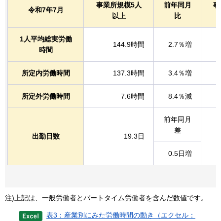
事業所規模5人
前年同月
事
令和7年7月
以上
比
1人平均総実労働
144.9時間
2.7％増
時間
所定内労働時間
137.3時間
3.4％増
所定外労働時間
7.6時間
8.4％減
前年同月
差
出勤日数
19.3日
0.5日増
注)上記は、一般労働者とパートタイム労働者を含んだ数値です。
表3：産業別にみた労働時間の動き（エクセル：