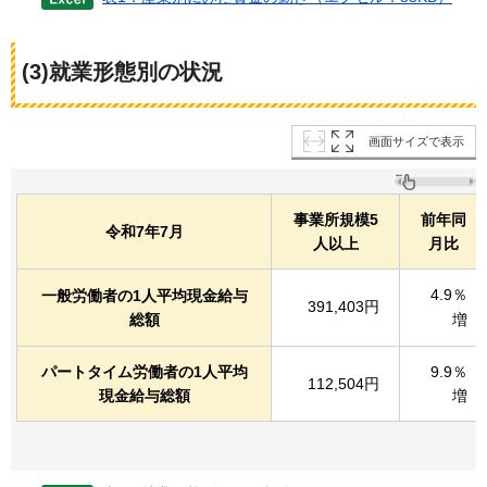
(3)就業形態別の状況
画面サイズで表示
事業所規模5
前年同
令和7年7月
人以上
月比
4.9％
一般労働者の1人平均現金給与
391,403円
総額
増
パートタイム労働者の1人平均
9.9％
112,504円
現金給与総額
増