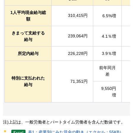
1人平均現金給与総
310,415円
6.5%増
額
きまって支給する
239,064円
4.1％増
給与
所定内給与
226,228円
3.9％増
前年同月
差
特別に支払われた
71,351円
給与
9,550円
増
注)上記は、一般労働者とパートタイム労働者を含んだ数値です。
表1：産業別にみた賃金の動き（エクセル：55KB）