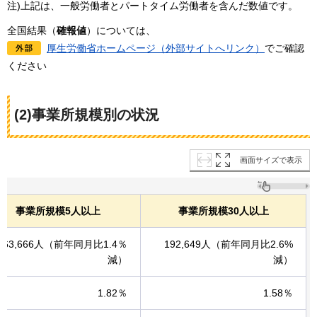
注)上記は、一般労働者とパートタイム労働者を含んだ数値です。
全国結果（
確報値
）については、
厚生労働省ホームページ（外部サイトへリンク）
でご確認
ください
(2)事業所規模別の状況
画面サイズで表示
事業所規模5人以上
事業所規模30人以上
363,666人（前年同月比1.4％
192,649人（前年同月比2.6%
減）
減）
1.82％
1.58％