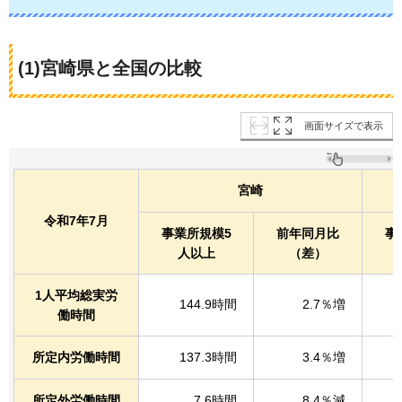
(1)宮崎県と全国の比較
画面サイズで表示
宮崎
令和7年7月
事業所規模5
前年同月比
事
人以上
（差）
1人平均総実労
144.9時間
2.7％増
働時間
所定内労働時間
137.3時間
3.4％増
所定外労働時間
7.6時間
8.4％減