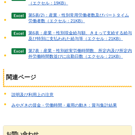
（エクセル：19KB）
第5表(2)：産業・性別常用労働者数及びパートタイム
労働者数（エクセル：21KB）
第6表：産業・性別現金給与額、きまって支給する給与
及び特別に支払われた給与等（エクセル：21KB）
第7表：産業・性別総実労働時間数、所定内及び所定内
外労働時間数並びに出勤日数（エクセル：21KB）
関連ページ
説明及び利用上の注意
みやざきの賃金・労働時間・雇用の動き：賞与集計結果
お問い合わせ