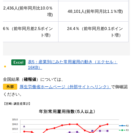
112,436人(前年同月比10.0％
48,101人(前年同月比1.1％増)
増)
30.6％（前年同月差2.5ポイン
24.4％（前年同月差0.1ポイン
ト増）
ト増）
表5：産業別にみた常用雇用の動き（エクセル：
16KB）
全国結果（
確報値
）については、
厚生労働省ホームページ（外部サイトへリンク）
で御確認
ください。