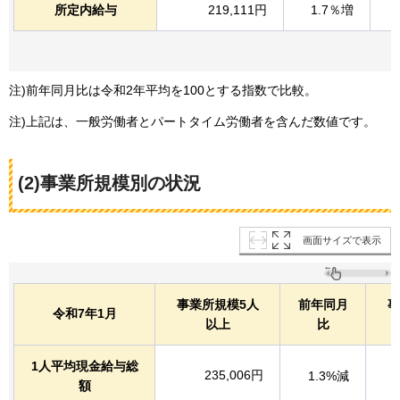
所定内給与
219,111円
1.7％増
注)前年同月比は令和2年平均を100とする指数で比較。
注)上記は、一般労働者とパートタイム労働者を含んだ数値です。
(2)事業所規模別の状況
画面サイズで表示
事業所規模5人
前年同月
事
令和7年1月
以上
比
1人平均現金給与総
235,006円
1.3%減
額