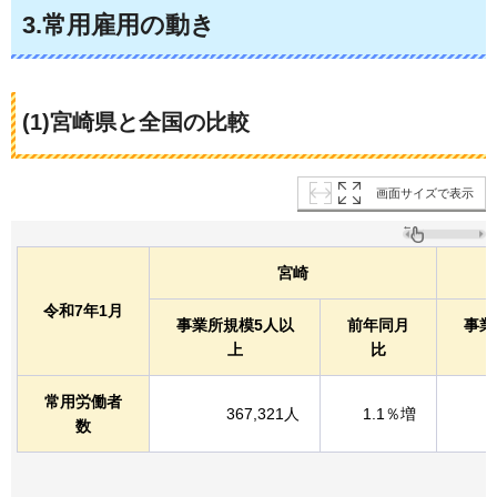
3.常用雇用の動き
(1)宮崎県と全国の比較
画面サイズで表示
宮崎
令和7年1月
事業所規模5人以
前年同月
事業
上
比
常用労働者
367,321人
1.1％増
数