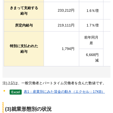
きまって支給する
233,212円
1.6％増
給与
所定内給与
219,111円
1.7％増
前年同月
差
特別に支払われた
1,794円
給与
6,668円
減
注)上記は、一般労働者とパートタイム労働者を含んだ数値です。
表1：産業別にみた賃金の動き（エクセル：17KB）
(3)就業形態別の状況