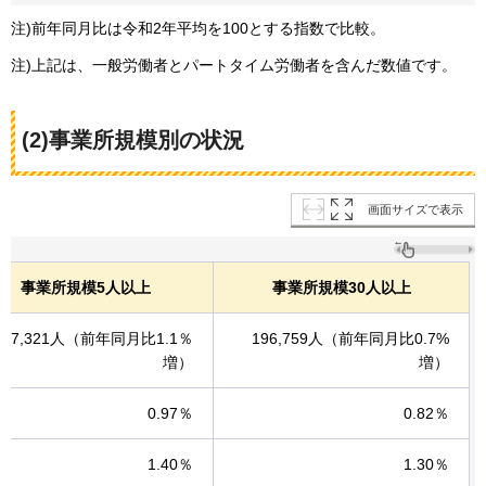
注)前年同月比は令和2年平均を100とする指数で比較。
注)上記は、一般労働者とパートタイム労働者を含んだ数値です。
(2)事業所規模別の状況
画面サイズで表示
事業所規模5人以上
事業所規模30人以上
367,321人（前年同月比1.1％
196,759人（前年同月比0.7%
増）
増）
0.97％
0.82％
1.40％
1.30％