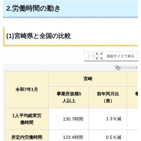
2.労働時間の動き
(1)宮崎県と全国の比較
画面サイズで表示
宮崎
令和7年1月
事業所規模5
前年同月比
事
人以上
（差）
1人平均総実労
1.3％減
130.7時間
働時間
所定内労働時間
123.4時間
0.5％減