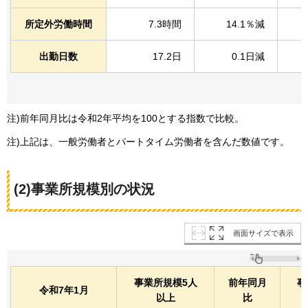
所定外労働時間
7.3時間
14.1％減
出勤日数
17.2日
0.1日減
注)前年同月比は令和2年平均を100とする指数で比較。
注)上記は、一般労働者とパートタイム労働者を含んだ数値です。
(2)事業所規模別の状況
画面サイズで表示
事業所規模5人
前年同月
事
令和7年1月
以上
比