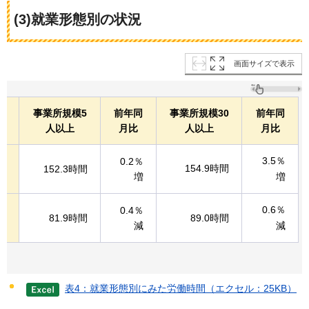
(3)就業形態別の状況
画面サイズで表示
事業所規模5
前年同
事業所規模30
前年同
人以上
月比
人以上
月比
3.5％
働
0.2％
154.9時間
152.3時間
増
増
0.6％
均
0.4％
81.9時間
89.0時間
減
減
表4：就業形態別にみた労働時間（エクセル：25KB）