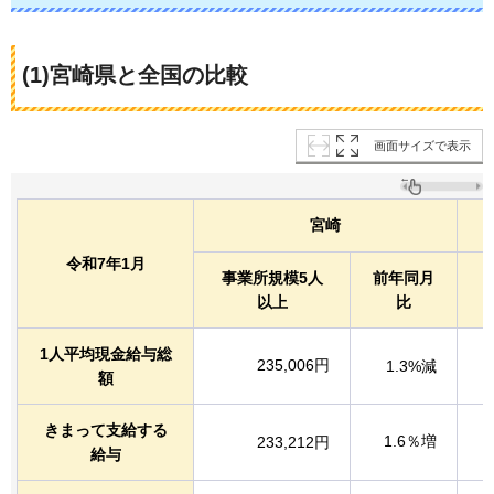
(1)宮崎県と全国の比較
画面サイズで表示
宮崎
令和7年1月
事業所規模5人
前年同月
以上
比
1人平均現金給与総
235,006円
1.3%減
額
きまって支給する
1.6％増
233,212円
給与