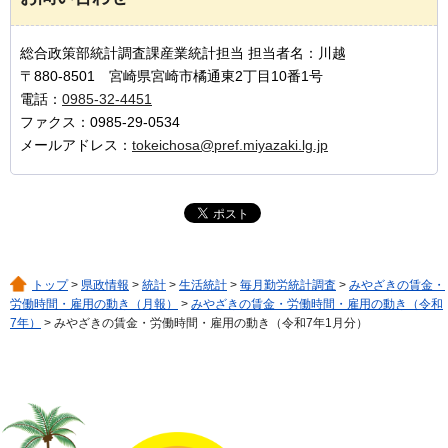
総合政策部統計調査課産業統計担当 担当者名：川越
〒880-8501 宮崎県宮崎市橘通東2丁目10番1号
電話：
0985-32-4451
ファクス：0985-29-0534
メールアドレス：
tokeichosa@pref.miyazaki.lg.jp
トップ
>
県政情報
>
統計
>
生活統計
>
毎月勤労統計調査
>
みやざきの賃金・
労働時間・雇用の動き（月報）
>
みやざきの賃金・労働時間・雇用の動き（令和
7年）
> みやざきの賃金・労働時間・雇用の動き（令和7年1月分）