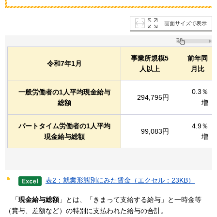
画面サイズで表示
事業所規模5
前年同
令和7年1月
人以上
月比
0.3％
一般労働者の1人平均現金給与
294,795円
総額
増
パートタイム労働者の1人平均
4.9％
99,083円
現金給与総額
増
表2：就業形態別にみた賃金（エクセル：23KB）
「
現金給与総額
」とは、「きまって支給する給与」と一時金等
（賞与、差額など）の特別に支払われた給与の合計。