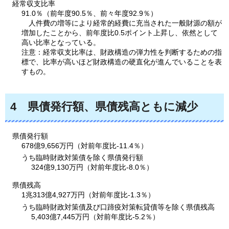
経常収支比率
91.0％（前年度90.5％、前々年度92.9％）
人件費の
増等により経常的経費に充当された一般財源の額が
増加したことから、前年度比0.5ポイント上昇し、依然として
高い比率となっている。
注意：経常収支比率は、財政構造の弾力性を判断するための指
標で、比率が高いほど財政構造の硬直化が進んでいることを表
すもの。
4
県債発行額、
県債残高ともに減少
県債発行額
678億9,656万円（対前年度比-11.4％）
うち臨時財政対策債を除く県債発行額
324億9,130万円（対前年度比-8.0％）
県債残高
1兆313億4,927万円（対前年度比-1.3％）
うち臨時財政対策債及び口蹄疫対策転貸債等を除く県債残高
5,403億7,445万円（対前年度比-5.2％）