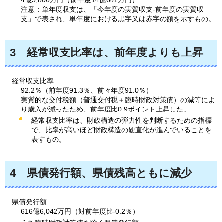
注意：単年度収支は、「今年度の実質収支-前年度の実質収
支」で表され、単年度における黒字又は赤字の額を示すもの。
3
経常収支比率は、
前年度よりも上昇
経常収支比率
92.2％（前年度91.3％、前々年度91.0％）
実質的な交付税額（普通交付税＋臨時財政対策債）の減等によ
り歳入が減ったため、前年度比0.9ポイント上昇した。
経常収支比率は、財政構造の弾力性を判断するための指標
で、比率が高いほど財政構造の硬直化が進んでいることを
表すもの。
4
県債発行額、
県債残高ともに減少
県債発行額
616億6,042万円（対前年度比-0.2％）