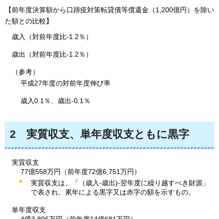
【前年度決算額から口蹄疫対策転貸債等償還金（1,200億円）を除い
た額との比較】
歳入（対前年度比-1.2％）
歳出（対前年度比-1.2％）
（参考）
平成27年度の対前年度伸び率
歳入0.1％、歳出-0.1％
2
実質収支、
単年度収支ともに黒字
実質収支
77億558万円（前年度72億6,751万円）
実質収支は、「（歳入-歳出)-翌年度に繰り越すべき財源」
で表され、累年による黒字又は赤字の額を示すもの。
単年度収支
4億3,806万円（前年度14億681万円）