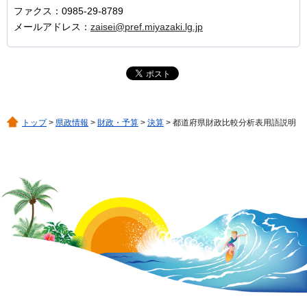
ファクス：0985-29-8789
メールアドレス：
zaisei@pref.miyazaki.lg.jp
トップ
>
県政情報
>
財政・予算
>
決算
> 都道府県財政比較分析表用語説明