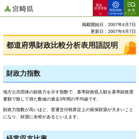
緊急・
宮崎県
災害情報
閲覧補助
検索
Language
メニュー
掲載開始日：2007年4月7日
更新日：2007年4月7日
都道府県財政比較分析表用語説明
財政力指数
地方公共団体の財政力を示す指数で、基準財政収入額を基準財政需
要額で除して得た数値の過去3年間の平均値です。
財政力指数が高いほど、普通交付税算定上の留保財源が大きいこと
になり、財源に余裕があるといえます。
経常収支比率