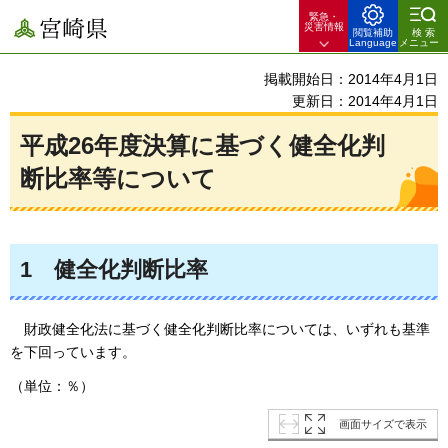
緊急・
宮崎県
災害情報
閲覧補助
検索
Language
メニュー
掲載開始日：2014年4月1日
更新日：2014年4月1日
平成26年度決算に基づく健全化判
断比率等について
1
健全化判断比率
財政健全化法に基づく健全化判断比率については、
いずれも基準
を下回っています。
（単位：％）
画面サイズで表示