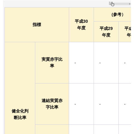
(参考）
平成30
指標
年度
平成29
平成
年度
年
実質赤字比
-
-
-
率
連結実質赤
-
-
-
字比率
健全化判
断比率