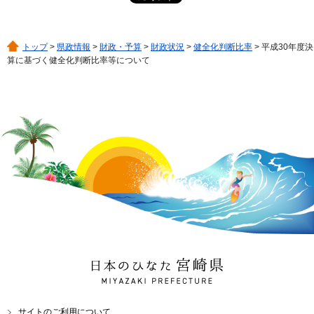
トップ
>
県政情報
>
財政・予算
>
財政状況
>
健全化判断比率
> 平成30年度決
算に基づく健全化判断比率等について
日本のひなた 宮崎県
MIYAZAKI PREFECTURE
サイトのご利用について