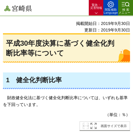
緊急・
宮崎県
災害情報
閲覧補助
検索
Language
メニュー
掲載開始日：2019年9月30日
更新日：2019年9月30日
平成30年度決算に基づく健全化判
断比率等について
1
健全化
判断比率
財政健全化法に基づく
健全化判断比率については、いずれも基準
を下回っています。
（単位：％）
画面サイズで表示