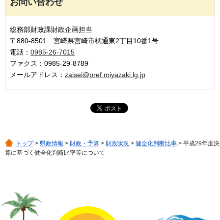
お問い合わせ
総務部財政課財政企画担当
〒880-8501 宮崎県宮崎市橘通東2丁目10番1号
電話：
0985-26-7015
ファクス：0985-29-8789
メールアドレス：
zaisei@pref.miyazaki.lg.jp
トップ
>
県政情報
>
財政・予算
>
財政状況
>
健全化判断比率
> 平成29年度決
算に基づく健全化判断比率等について