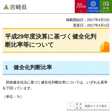
緊急・
宮崎県
災害情報
閲覧補助
検索
Language
メニュー
掲載開始日：2017年4月1日
更新日：2017年4月1日
平成29年度決算に基づく健全化判
断比率等について
1
健全化判断比率
財政健全化法に基づく健全化判断比率については、
いずれも基準
を下回っています。
（単位：％）
画面サイズで表示