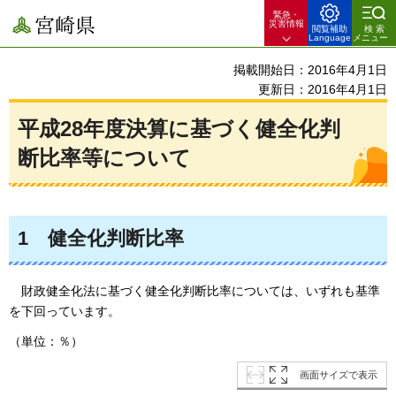
緊急・
宮崎県
災害情報
閲覧補助
検索
Language
メニュー
掲載開始日：2016年4月1日
更新日：2016年4月1日
平成28年度決算に基づく健全化判
断比率等について
1
健全化判断比率
財政健全化法に基づく健全化判断比率については、
いずれも基準
を下回っています。
（単位：％）
画面サイズで表示