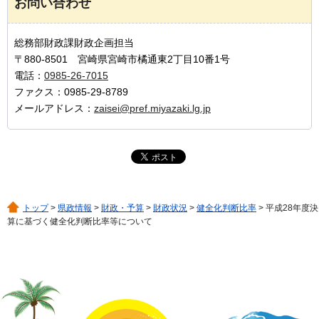
お問い合わせ
総務部財政課財政企画担当
〒880-8501 宮崎県宮崎市橘通東2丁目10番1号
電話：
0985-26-7015
ファクス：0985-29-8789
メールアドレス：
zaisei@pref.miyazaki.lg.jp
トップ
>
県政情報
>
財政・予算
>
財政状況
>
健全化判断比率
> 平成28年度決
算に基づく健全化判断比率等について