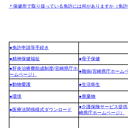
＊保健所で取り扱っている免許には何がありますか（免許
●免許申請等手続き
●精神保健福祉
●母子保健
●肝炎治療費助成制度
(宮崎県庁
ホ
●難病(宮崎県庁ホーム
ームページ）
●動物愛護
●生活衛生
●環境
●廃棄物
●介護保険サービス提
●医療法関係様式ダウンロード
崎県庁ホームページ）