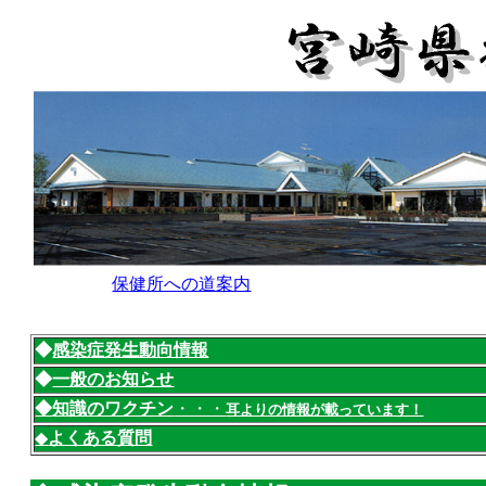
保健所への道案内
◆
感染症発生動向情報
◆
一般のお知らせ
◆
知識のワクチン
・・・
耳よりの情報が載っています！
◆
よくある質問