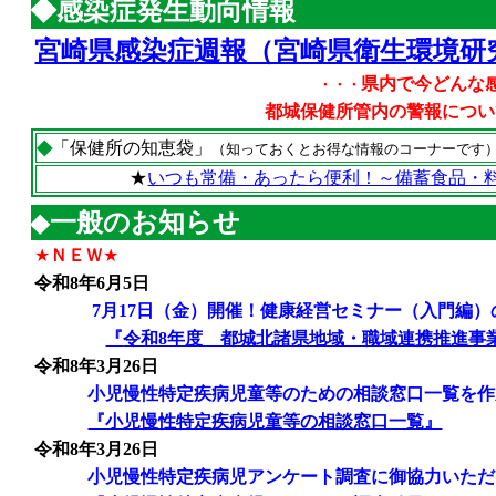
◆感染症発生動向情報
宮崎県感染症週報（宮崎県衛生環境研
県内で今どんな
・・・
都城保健所管内の警報についてもこち
◆
「保健所の知恵袋」
（知っておくとお得な情報のコーナーです
★
いつも常備・あったら便利！～備蓄食品・
◆
一般のお知らせ
★
ＮＥＷ
★
令和8年6月5日
7月17日（金）開催！健康経営セミナー（入門編）
『
令和8年度 都城北諸県地域・職域連携推進事
令和8年3月26日
小児慢性特定疾病児童等のための相談窓口一覧を作
『小児慢性特定疾病児童等の相談窓口一覧』
令和8年3月26日
小児慢性特定疾病児アンケート調査に御協力いただ