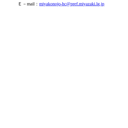
Ｅ－mail：
miyakonojo-hc@pref.miyazaki.lg.jp