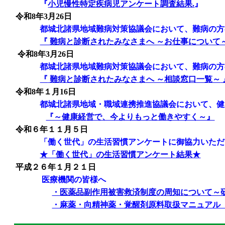
『
小児慢性特定疾病児アンケート調査結果.
』
令和8年3月26日
都城北諸県地域難病対策協議会において、難病の方
『
難病と診断されたみなさまへ ～お仕事について
令和8年3月26日
都城北諸県地域難病対策協議会において、難病の方
『
難病と診断されたみなさまへ ～相談窓口一覧～
令和8年１月16日
都城北諸県地域・職域連携推進協議会において、健
『～健康経営で、今よりもっと働きやすく～』
令和６年１１月５日
「働く世代」の生活習慣アンケートに御協力いただき
★「働く世代」の生活習慣アンケート結果★
平成２６年１月２１日
医療機関の皆様へ
・医薬品副作用被害救済制度の周知について～
・麻薬・向精神薬・覚醒剤原料取扱マニュアル