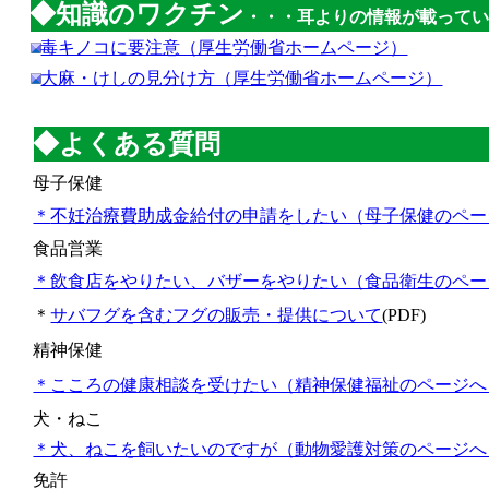
◆知識のワクチン
・・・
耳よりの情報が載って
毒キノコに要注意（厚生労働省ホームページ）
大麻・けしの見分け方（厚生労働省ホームページ）
◆よくある質問
母子保健
＊
不妊治療費助成金給付の申請をしたい（母子保健のペー
食品営業
＊飲食店をやりたい、バザーをやりたい（食品衛生のペー
＊
サバフグを含むフグの販売・提供について
(PDF)
精神保健
＊こころの健康相談を受けたい（精神保健福祉のページへ
犬・ねこ
＊犬、ねこを飼いたいのですが（動物愛護対策のページへ
免許