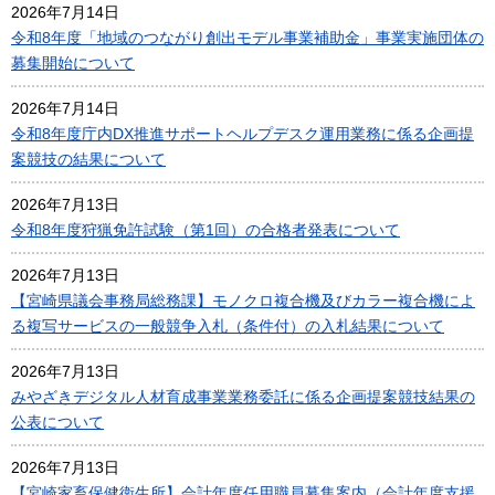
2026年7月14日
令和8年度「地域のつながり創出モデル事業補助金」事業実施団体の
募集開始について
2026年7月14日
令和8年度庁内DX推進サポートヘルプデスク運用業務に係る企画提
案競技の結果について
2026年7月13日
令和8年度狩猟免許試験（第1回）の合格者発表について
2026年7月13日
【宮崎県議会事務局総務課】モノクロ複合機及びカラー複合機によ
る複写サービスの一般競争入札（条件付）の入札結果について
2026年7月13日
みやざきデジタル人材育成事業業務委託に係る企画提案競技結果の
公表について
2026年7月13日
【宮崎家畜保健衛生所】会計年度任用職員募集案内（会計年度支援