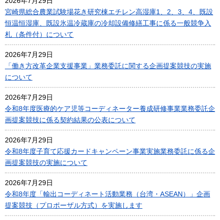
2026年7月29日
宮崎県総合農業試験場花き研究棟エチレン高湿庫1、2、3、4、既設
恒温恒湿庫、既設氷温冷蔵庫の冷却設備修繕工事に係る一般競争入
札（条件付）について
2026年7月29日
「働き方改革企業支援事業」業務委託に関する企画提案競技の実施
について
2026年7月29日
令和8年度医療的ケア児等コーディネーター養成研修事業業務委託企
画提案競技に係る契約結果の公表について
2026年7月29日
令和8年度子育て応援カードキャンペーン事業実施業務委託に係る企
画提案競技の実施について
2026年7月29日
令和8年度「輸出コーディネート活動業務（台湾・ASEAN）」企画
提案競技（プロポーザル方式）を実施します