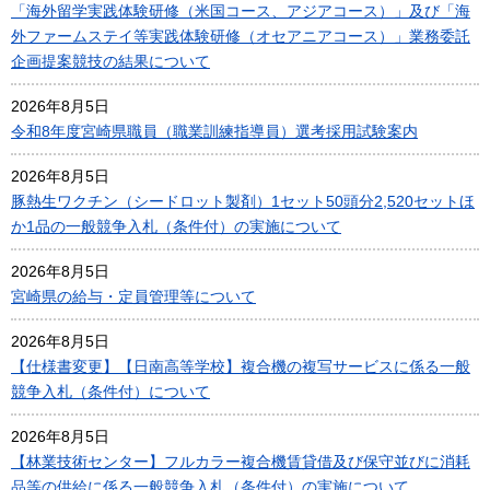
「海外留学実践体験研修（米国コース、アジアコース）」及び「海
外ファームステイ等実践体験研修（オセアニアコース）」業務委託
企画提案競技の結果について
2026年8月5日
令和8年度宮崎県職員（職業訓練指導員）選考採用試験案内
2026年8月5日
豚熱生ワクチン（シードロット製剤）1セット50頭分2,520セットほ
か1品の一般競争入札（条件付）の実施について
2026年8月5日
宮崎県の給与・定員管理等について
2026年8月5日
【仕様書変更】【日南高等学校】複合機の複写サービスに係る一般
競争入札（条件付）について
2026年8月5日
【林業技術センター】フルカラー複合機賃貸借及び保守並びに消耗
品等の供給に係る一般競争入札（条件付）の実施について