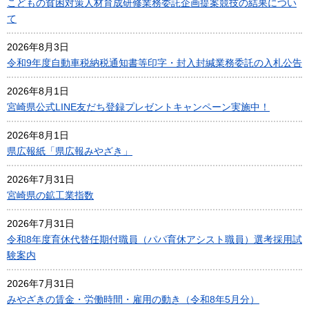
こどもの貧困対策人材育成研修業務委託企画提案競技の結果につい
て
2026年8月3日
令和9年度自動車税納税通知書等印字・封入封緘業務委託の入札公告
2026年8月1日
宮崎県公式LINE友だち登録プレゼントキャンペーン実施中！
2026年8月1日
県広報紙「県広報みやざき」
2026年7月31日
宮崎県の鉱工業指数
2026年7月31日
令和8年度育休代替任期付職員（パパ育休アシスト職員）選考採用試
験案内
2026年7月31日
みやざきの賃金・労働時間・雇用の動き（令和8年5月分）