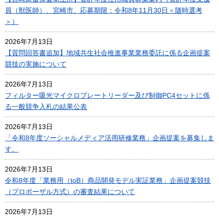
員（獣医師）、宮崎市、応募期限：令和8年11月30日＜随時選考
＞）
2026年7月13日
【質問回答書追加】地域共生社会推進事業業務委託に係る企画提案
競技の実施について
2026年7月13日
フィルター吸光マイクロプレートリーダー及び制御PC4セットに係
る一般競争入札の結果公表
2026年7月13日
「令和8年度ソーシャルメディア活用研修業務」企画提案を募集しま
す。
2026年7月13日
令和8年度「業務用（toB）商品開発モデル実証業務」企画提案競技
（プロポーザル方式）の審査結果について
2026年7月13日