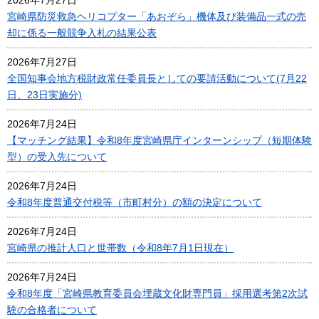
2026年7月27日
宮崎県防災救急ヘリコプター「あおぞら」機体及び装備品一式の売
却に係る一般競争入札の結果公表
2026年7月27日
全国知事会地方税財政常任委員長としての要請活動について(7月22
日、23日実施分)
2026年7月24日
【マッチング結果】令和8年度宮崎県庁インターンシップ（短期体験
型）の受入先について
2026年7月24日
令和8年度普通交付税等（市町村分）の額の決定について
2026年7月24日
宮崎県の推計人口と世帯数（令和8年7月1日現在）
2026年7月24日
令和8年度「宮崎県教育委員会埋蔵文化財専門員」採用選考第2次試
験の合格者について