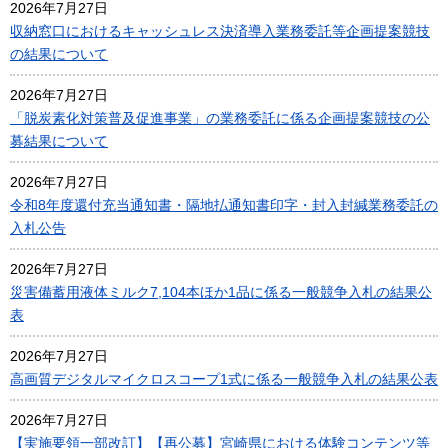
2026年7月27日
収納窓口におけるキャッシュレス決済導入業務委託等企画提案競技
の結果について
2026年7月27日
「脱炭素化対策普及促進事業」の業務委託に係る企画提案競技の公
募結果について
2026年7月27日
令和8年度還付充当通知書・隔地払通知書印字・封入封緘業務委託の
入札公告
2026年7月27日
災害備蓄用液体ミルク7,104本ほか1品に係る一般競争入札の結果公
表
2026年7月27日
高画質デジタルマイクロスコープ1式に係る一般競争入札の結果公表
2026年7月27日
【実施要領一部改訂】【再公募】宮崎県における体験コンテンツ等