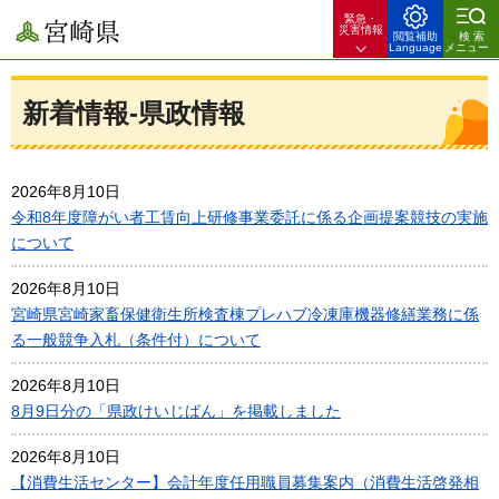
緊急・
宮崎県
災害情報
閲覧補助
検索
Language
メニュー
新着情報-県政情報
2026年8月10日
令和8年度障がい者工賃向上研修事業委託に係る企画提案競技の実施
について
2026年8月10日
宮崎県宮崎家畜保健衛生所検査棟プレハブ冷凍庫機器修繕業務に係
る一般競争入札（条件付）について
2026年8月10日
8月9日分の「県政けいじばん」を掲載しました
2026年8月10日
【消費生活センター】会計年度任用職員募集案内（消費生活啓発相