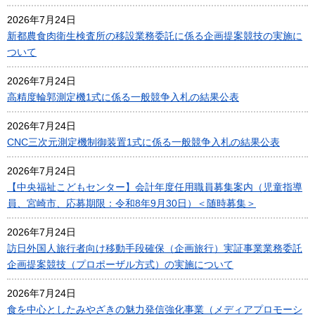
2026年7月24日
新都農食肉衛生検査所の移設業務委託に係る企画提案競技の実施に
ついて
2026年7月24日
高精度輪郭測定機1式に係る一般競争入札の結果公表
2026年7月24日
CNC三次元測定機制御装置1式に係る一般競争入札の結果公表
2026年7月24日
【中央福祉こどもセンター】会計年度任用職員募集案内（児童指導
員、宮崎市、応募期限：令和8年9月30日）＜随時募集＞
2026年7月24日
訪日外国人旅行者向け移動手段確保（企画旅行）実証事業業務委託
企画提案競技（プロポーザル方式）の実施について
2026年7月24日
食を中心としたみやざきの魅力発信強化事業（メディアプロモーシ