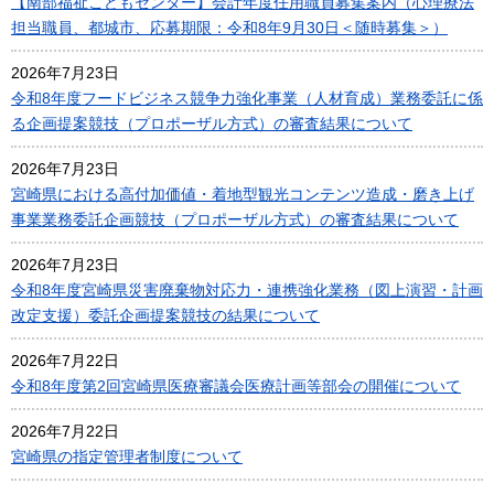
【南部福祉こどもセンター】会計年度任用職員募集案内（心理療法
担当職員、都城市、応募期限：令和8年9月30日＜随時募集＞）
2026年7月23日
令和8年度フードビジネス競争力強化事業（人材育成）業務委託に係
る企画提案競技（プロポーザル方式）の審査結果について
2026年7月23日
宮崎県における高付加価値・着地型観光コンテンツ造成・磨き上げ
事業業務委託企画競技（プロポーザル方式）の審査結果について
2026年7月23日
令和8年度宮崎県災害廃棄物対応力・連携強化業務（図上演習・計画
改定支援）委託企画提案競技の結果について
2026年7月22日
令和8年度第2回宮崎県医療審議会医療計画等部会の開催について
2026年7月22日
宮崎県の指定管理者制度について