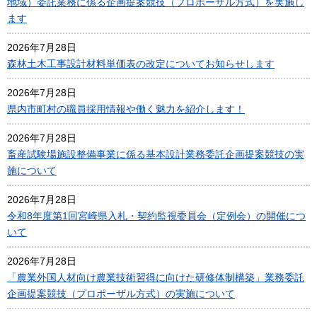
地域）委託業務に係る企画提案競技（プロポーザル方式）を実施し
ます
2026年7月28日
森林土木工事設計材料単価表の改定についてお知らせします
2026年7月28日
県内市町村の職員採用情報や働く魅力を紹介します！
2026年7月28日
畜産試験場施設整備事業に係る基本設計業務委託企画提案競技の実
施について
2026年7月28日
令和8年度第1回宮崎県入札・契約監視委員会（定例会）の開催につ
いて
2026年7月28日
「農業外国人材向け農業技術習得に向けた研修体制構築」業務委託
企画提案競技（プロポーザル方式）の実施について