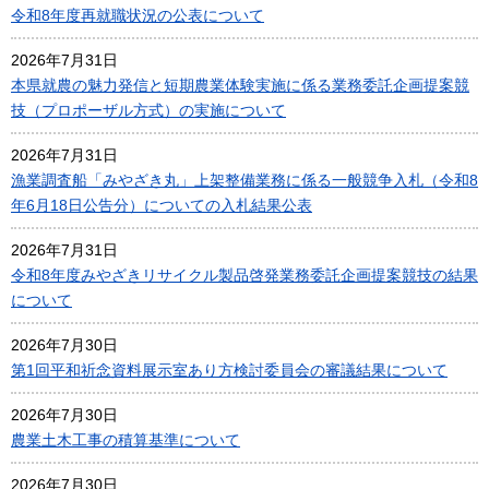
令和8年度再就職状況の公表について
2026年7月31日
本県就農の魅力発信と短期農業体験実施に係る業務委託企画提案競
技（プロポーザル方式）の実施について
2026年7月31日
漁業調査船「みやざき丸」上架整備業務に係る一般競争入札（令和8
年6月18日公告分）についての入札結果公表
2026年7月31日
令和8年度みやざきリサイクル製品啓発業務委託企画提案競技の結果
について
2026年7月30日
第1回平和祈念資料展示室あり方検討委員会の審議結果について
2026年7月30日
農業土木工事の積算基準について
2026年7月30日