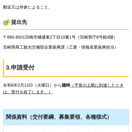
郵送又は持参によること。
提出先
〒880-8501宮崎市橘通東2丁目10番1号（宮崎県庁8号館4階）
宮崎県商工観光労働部企業振興課（工業・情報産業振興担当）
3.申請受付
令和6年2月13日（火曜日）から
随時
（予算の上限に到達したとき
は、受付を終了します。）
関係資料（交付要綱、募集要領、各種様式）