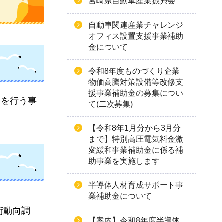
宮崎県自動車産業振興会
自動車関連産業チャレンジ
オフィス設置支援事業補助
金について
令和8年度ものづくり企業
物価高騰対策設備等改修支
援事業補助金の募集につい
発を行う事
て(二次募集)
【令和8年1月分から3月分
まで】特別高圧電気料金激
変緩和事業補助金に係る補
助事業を実施します
半導体人材育成サポート事
業補助金について
術動向調
【案内】令和8年度半導体