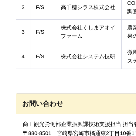
C
2
F/S
高千穂シラス株式会社
調
株式会社くしまアオイ
農
3
F/S
ファーム
果
微
4
F/S
株式会社システム技研
ス
お問い合わせ
商工観光労働部企業振興課技術支援担当 担当
〒880-8501 宮崎県宮崎市橘通東2丁目10番1