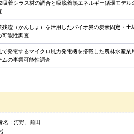
O2吸着シラス材の調合と吸脱着熱エネルギー循環モデル
査
業残渣（かんしょ）を活用したバイオ炭の炭素固定・土
の可能性調査
風で発電するマイクロ風力発電機を搭載した農林水産業用
テムの事業可能性調査
者名：河野、前田
号