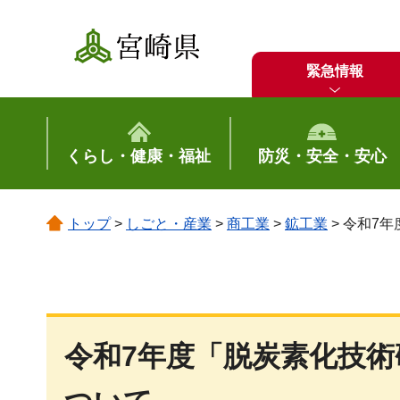
宮崎県
緊急情報
くらし・健康・福祉
防災・安全・安心
トップ
>
しごと・産業
>
商工業
>
鉱工業
> 令和7
令和7年度「脱炭素化技