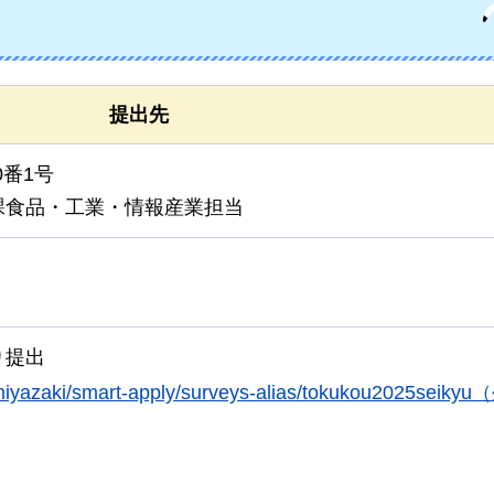
提出先
0番1号
課食品・工業・情報産業担当
り提出
ref-miyazaki/smart-apply/surveys-alias/tokukou2025sei