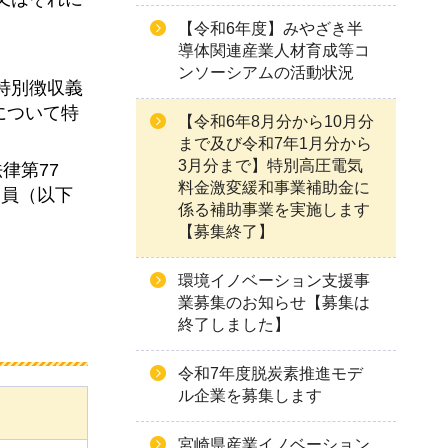
【令和6年度】みやざき半
導体関連産業人材育成等コ
ンソーシアムの活動状況
の特別徴収義
について特
【令和6年8月分から10月分
まで及び令和7年1月分から
3月分まで】特別高圧電気
律第77
料金激変緩和事業補助金に
団員（以下
係る補助事業を実施します
【募集終了】
環境イノベーション支援事
業募集のお知らせ【募集は
終了しました】
令和7年度脱炭素推進モデ
ル企業を募集します
宮崎県産業イノベーション