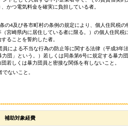
き、かつ電気料金を確実に負担している者。
321条の4及び各市町村の条例の規定により、個人住民税
等（宮崎県内に居住している者に限る。）の個人住民税
始することを誓約した者。
力団員による不当な行為の防止等に関する法律（平成3年法
暴力団」という。）若しくは同条第6号に規定する暴力
力団若しくは暴力団員と密接な関係を有しないこと。
者でないこと。
補助対象経費