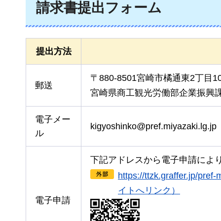
請求書提出フォーム
提出方法
〒880-8501宮崎市橘通東2丁目1
郵送
宮崎県商工観光労働部企業振興
電子メー
kigyoshinko@pref.miyazaki.lg.jp
ル
下記アドレスから電子申請によ
https://ttzk.graffer.jp/p
イトへリンク）
電子申請