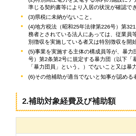
準じる契約書等により入居の状況が確認で
(3)県税に未納がないこと。
(4)地方税法（昭和25年法律第226号）第
務者とされている法人にあっては、従業員
別徴収を実施している者又は特別徴収を開
(5)事業を実施する主体の構成員等が、暴
号）第2条第2号に規定する暴力団（以下「
「暴力団員」という。）でないこと又は暴
(6)その他補助が適当でないと知事が認める
2.補助対象経費及び補助額