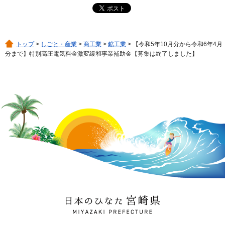
トップ
>
しごと・産業
>
商工業
>
鉱工業
> 【令和5年10月分から令和6年4月
分まで】特別高圧電気料金激変緩和事業補助金【募集は終了しました】
日本のひなた 宮崎県
MIYAZAKI PREFECTURE