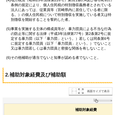
(4)地方税法（昭和25年法律第226号）第321条の4及び各市町村の
条例の規定により、個人住民税の特別徴収義務者とされている
法人にあっては、従業員等（宮崎県内に居住している者に限
る。）の個人住民税について特別徴収を実施している者又は特
別徴収を開始することを誓約した者。
(5)事業を実施する主体の構成員等が、暴力団員による不当な行為
の防止等に関する法律（平成3年法律第77号）第2条第2号に規
定する暴力団（以下「暴力団」という。）若しくは同条第6号
に規定する暴力団員（以下「暴力団員」という。）でないこと
又は暴力団若しくは暴力団員と密接な関係を有しないこと。
(6)その他補助が適当でないと知事が認める者でないこと。
2.補助対象経費及び補助額
画面サイズで表示
補助対象経費