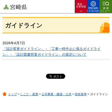
緊急・
宮崎県
災害情報
閲覧補助
検索
Language
メニュー
ガイドライン
2026年4月7日
「設計変更ガイドライン」・「工事一時中止に係るガイドライ
ン」・「設計図書照査ガイドライン」の策定について
トップ
>
しごと・産業
>
公共事業・建築・土木
>
技術基準
> ガイドライン