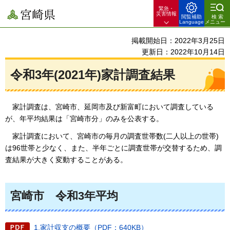
緊急・
宮崎県
災害情報
閲覧補助
検索
Language
メニュー
掲載開始日：2022年3月25日
更新日：2022年10月14日
令和3年(2021年)家計調査結果
家
計調査は、宮崎市、延岡市及び新富町において調査している
が、年平均結果は「宮崎市分」のみを公表する。
家
計調査において、宮崎市の毎月の調査世帯数(二人以上の世帯)
は96世帯と少なく、また、半年ごとに調査世帯が交替するため、調
査結果が大きく変動することがある。
宮崎市
令和3年平均
1.家計収支の概要（PDF：640KB）