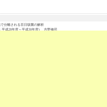
地で分離される百日咳菌の解析
：平成28年度～平成30年度) 吉野修司
告書（PDFファイル / 142KB）
ド（PDFファイル / 538KB）
品の生鮮魚における粘液胞子虫類の実態調査と効率的な検出法の検討
：平成29年度～令和2年度) 福留智子
告書（PDFファイル / 137KB）
ド（PDFファイル / 324KB）
リー電気泳動法を用いたフラグメント解析による結核菌VNTR解析の検討
：令和2年度～令和4年度) 保田和里
画書（PDFファイル / 102KB）
ド（PDFファイル / 273KB）
等に含まれるホルムアルデヒドの抽出法及び精製法の検討
：平成29年度～平成30年度) 野口 翔（西村幸江）
告書（PDFファイル / 78KB）