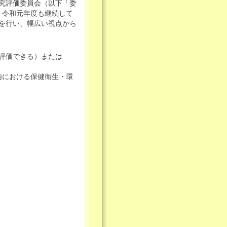
究評価委員会（以下「委
、令和元年度も継続して
を行い、幅広い視点から
く評価できる）または
内における保健衛生・環