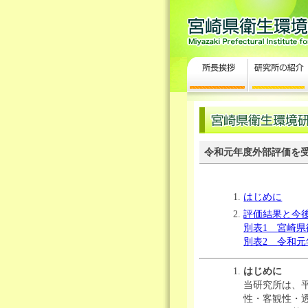
令和元年度外部評価を
はじめに
評価結果と今
別表1
宮崎県
別表2
令和元
はじめに
当研究所は、
性・客観性・