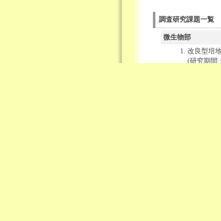
調査研究課題一覧
微生物部
改良型培
(研究期間
成果報
スライ
市場流通
(研究期間
中間報
スライ
キャピラ
(研究期間
研究計
スライ
衛生化学部
化粧雑貨
(研究期間
成果報