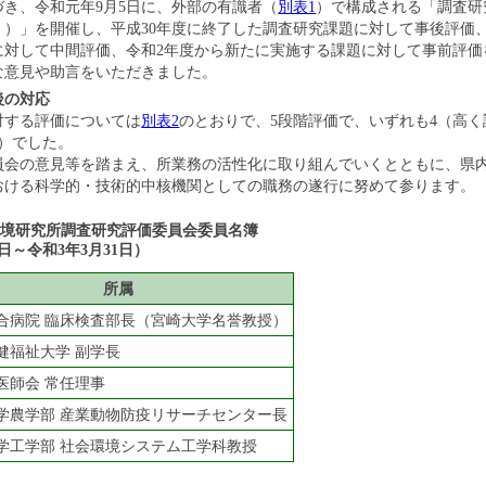
づき、令和元年9月5日に、外部の有識者（
別表1
）で構成される「調査研
。）」を開催し、平成30年度に終了した調査研究課題に対して事後評価
に対して中間評価、令和2年度から新たに実施する課題に対して事前評価
な意見や助言をいただきました。
後の対応
対する評価については
別表2
のとおりで、5段階評価で、いずれも4（高
る）でした。
員会の意見等を踏まえ、所業務の活性化に取り組んでいくとともに、県
おける科学的・技術的中核機関としての職務の遂行に努めて参ります。
環境研究所調査研究評価委員会委員名簿
1日～令和3年3月31日
）
所属
合病院 臨床検査部長（宮崎大学名誉教授）
健福祉大学 副学長
医師会 常任理事
学農学部 産業動物防疫リサーチセンター長
学工学部 社会環境システム工学科教授