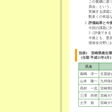
この要綱に基
員会」という
実施する課題
数多くの有益
評価結果と今
今回の課題に
3（評価でき
今後とも、委
境保全分野に
別表1 宮崎県衛生
（任期
平成31年4月
氏名
南嶋 洋一
古賀総
山本 隆一
九州保
髙村 一志
宮崎県
三澤 尚明
宮崎大
土手 裕
宮崎大