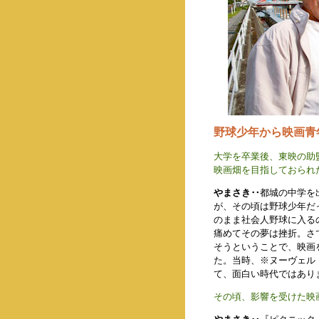
野球少年から映画青
大学を卒業後、東映の助
映画畑を目指しておられ
やまさき‥
都城の中学を
が、その頃は野球少年だ
のまま社会人野球に入る
痛めてその夢は挫折。さ
そうということで、映画
た。当時、※ヌーヴェル
て、面白い時代ではあり
その頃、影響を受けた映