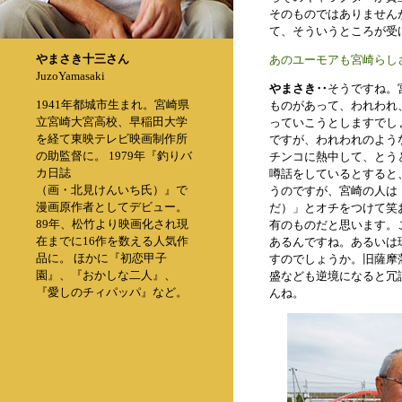
そのものではありません
て、そういうところが受
やまさき十三さん
あのユーモアも宮崎らし
JuzoYamasaki
やまさき‥
そうですね。
1941年都城市生まれ。宮崎県
ものがあって、われわれ
立宮崎大宮高校、早稲田大学
っていこうとしますでし
を経て東映テレビ映画制作所
ですが、われわれのよう
の助監督に。 1979年『釣りバ
チンコに熱中して、とう
カ日誌
噂話をしているとすると
（画・北見けんいち氏）』で
うのですが、宮崎の人は
漫画原作者としてデビュー。
だ）」とオチをつけて笑
89年、松竹より映画化され現
有のものだと思います。
在までに16作を数える人気作
あるんですね。あるいは
品に。 ほかに『初恋甲子
すのでしょうか。旧薩摩
園』、『おかしな二人』、
盛なども逆境になると冗
『愛しのチィパッパ』など。
んね。