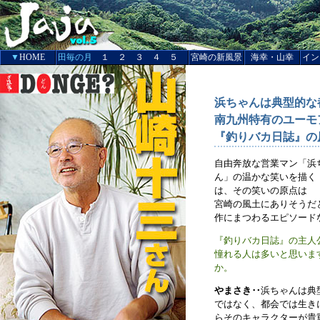
▼
HOME
田毎の月
１
２
３
４
５
宮崎の新風景
海幸・山幸
イン
浜ちゃんは典型的な
南九州特有のユーモ
『釣りバカ日誌』の
自由奔放な営業マン「浜
ん」の温かな笑いを描く
は、その笑いの原点は
宮崎の風土にありそうだ
作にまつわるエピソード
『釣りバカ日誌』の主人
憧れる人は多いと思いま
か。
やまさき‥
浜ちゃんは典
ではなく、都会では生き
らそのキャラクターが貴