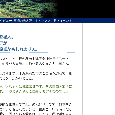
タビュー
宮崎の先人達
トピックス
祭・イベント
都城人。
アが
原点かもしれません。
ちゃん」と、彼が務める建設会社社長「スーさ
『釣りバカ日誌』。原作者のやまさき十三さん
と語ります。千葉県浦安市のご自宅を訪ねて、創
などをうかがいました。
公、浜ちゃんは都城出身です。その自由奔放さに
すが、やまさきさんご自身がモデルなのでしょう
型的な都城人ですね。のんびりしてて、競争向き
にくいかもしれないけど、案外こういう時代だか
重で、周りからも愛されてしまう。私は浜ちゃん