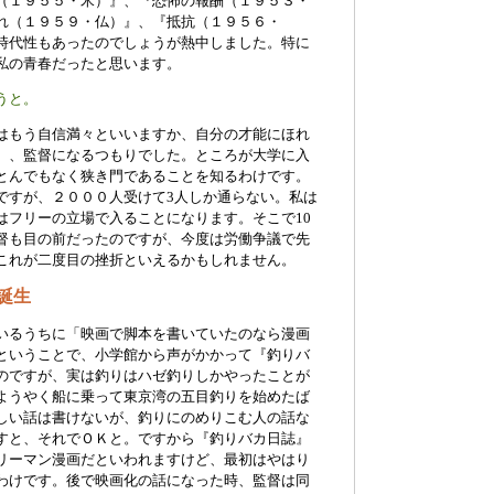
（１９５５・米）』、『恐怖の報酬（１９５３・
れ（１９５９・仏）』、『抵抗（１９５６・
時代性もあったのでしょうが熱中しました。特に
私の青春だったと思います。
うと。
はもう自信満々といいますか、自分の才能にほれ
）、監督になるつもりでした。ところが大学に入
とんでもなく狭き門であることを知るわけです。
ですが、２０００人受けて3人しか通らない。私は
はフリーの立場で入ることになります。そこで10
督も目の前だったのですが、今度は労働争議で先
これが二度目の挫折といえるかもしれません。
誕生
いるうちに「映画で脚本を書いていたのなら漫画
ということで、小学館から声がかかって『釣りバ
のですが、実は釣りはハゼ釣りしかやったことが
ようやく船に乗って東京湾の五目釣りを始めたば
しい話は書けないが、釣りにのめりこむ人の話な
すと、それでＯＫと。ですから『釣りバカ日誌』
リーマン漫画だといわれますけど、最初はやはり
わけです。後で映画化の話になった時、監督は同