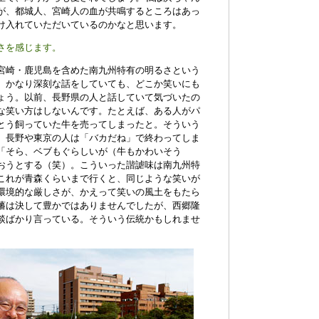
が、都城人、宮崎人の血が共鳴するところはあっ
け入れていただいているのかなと思います。
さを感じます。
宮崎・鹿児島を含めた南九州特有の明るさという
、かなり深刻な話をしていても、どこか笑いにも
ょう。以前、長野県の人と話していて気づいたの
な笑い方はしないんです。たとえば、ある人がパ
とう飼っていた牛を売ってしまったと。そういう
、長野や東京の人は「バカだね」で終わってしま
「そら、ベブもぐらしいが（牛もかわいそう
おうとする（笑）。こういった諧謔味は南九州特
これが青森くらいまで行くと、同じような笑いが
環境的な厳しさが、かえって笑いの風土をもたら
藩は決して豊かではありませんでしたが、西郷隆
談ばかり言っている。そういう伝統かもしれませ