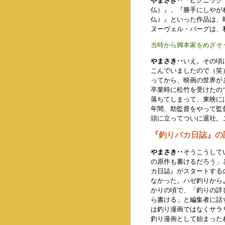
やまさき‥
『ピクニック
仏）』、『勝手にしやが
仏）』といった作品は、
ヌーヴェル・バーグは、
当時から脚本家をめざそ
やまさき‥
いえ。その頃
こんでいましたので（笑
ってから、映画の世界が
卒業時に松竹を受けたの
落ちてしまって、東映に
年間、助監督をやって監
頭に立ってついに退社。
『釣りバカ日誌』の
やまさき‥
そうこうして
の原作も書けるだろう」
カ日誌』がスタートする
なかった。ハゼ釣りから
かりの頃で、「釣りの詳
ら書ける」と編集者に話
は釣り漫画ではなくサラ
釣り漫画として始まった