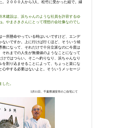
た。２０００人から3人、松竹に受かった組で。縁
鈴木建設は、浜ちゃんのような社員を許容するゆ
ね。やまさきさんにとって理想の会社像なのでし
は一所懸命やっている時はいいですけど、エンデ
ゃないですか。上に行けば行くほど、そういう傾
専務になって、それだけで十分立派なのに今度は
、それまでの人生が無価値のようなことになって
だけではつらい。そこへ釣りなり、浜ちゃんなり
ルを割り込ませることによって、ちょっと楽にな
と心中する必要はないよと。そういうメッセージ
。
ました。
5月11日、千葉県浦安市のご自宅にて