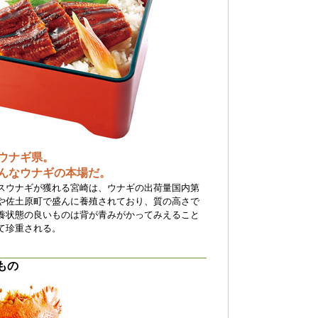
ウナギ県。
んなウナギの本場だ。
スウナギが獲れる宮崎は、ウナギの出荷量国内第
や佐土原町で盛んに養殖されており、質の高さで
養状態の良いものは背が青みがかってみえること
て珍重される。
もの