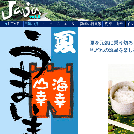
▼
HOME
田毎の月
１
２
３
４
５
宮崎の新風景
海幸・山幸
イン
夏を元気に乗り切る
地どれの逸品を楽し