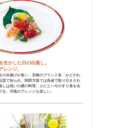
を生かした日の出蒸し。
アレンジ。
モの水揚げが多い。宮崎のブランド魚「かどがわ
品質で知られ、関西方面では高値で取り引きされ
蒸しは祝いの膳の料理。エビとハモのすり身を合
げる。洋風のアレンジも楽しい。