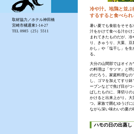
冷や汁。地鶏と並ぶ
するすると食べられ
取材協力／ホテル神田橋
宮崎市橘通東1-14-27
暑い夏でも食欲をそそる
TEL 0985（25）5511
汁をかけて食べる汁かけ
まれてきたものだが、冷
り、きゅうり、大葉、豆
かし」や「塩干し」を生
る。
大分の山間部ではオイカ
の料理は「サツマ」と呼
のだろう。家庭料理なの
し、ゴマを加えてすり鉢
ーブンなどで焦げ目がつ
ばしたものに、薄切りの
かけると出来上がり。大
つ。家族で囲むゆうげに
ながら深い味わいの夏の
ハモの日の出蒸し