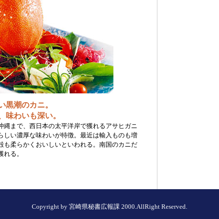
い黒潮のカニ。
、味わいも深い。
沖縄まで、西日本の太平洋岸で獲れるアサヒガニ
らしい濃厚な味わいが特徴。最近は輸入ものも増
殻も柔らかくおいしいといわれる。南国のカニだ
獲れる。
Copyright by 宮崎県秘書広報課 2000.AllRight Reserved.