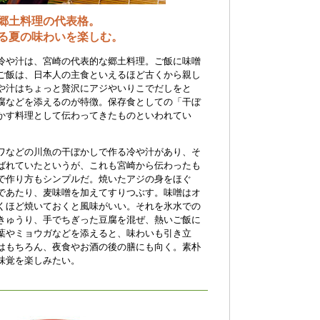
郷土料理の代表格。
る夏の味わいを楽しむ。
冷や汁は、宮崎の代表的な郷土料理。ご飯に味噌
ご飯は、日本人の主食といえるほど古くから親し
や汁はちょっと贅沢にアジやいりこでだしをと
腐などを添えるのが特徴。保存食としての「干ぼ
かす料理として伝わってきたものといわれてい
ワなどの川魚の干ぼかしで作る冷や汁があり、そ
ばれていたというが、これも宮崎から伝わったも
で作り方もシンプルだ。焼いたアジの身をほぐ
であたり、麦味噌を加えてすりつぶす。味噌はオ
くほど焼いておくと風味がいい。それを氷水での
きゅうり、手でちぎった豆腐を混ぜ、熱いご飯に
葉やミョウガなどを添えると、味わいも引き立
はもちろん、夜食やお酒の後の膳にも向く。素朴
味覚を楽しみたい。