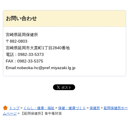
お問い合わせ
宮崎県延岡保健所
〒882-0803
宮崎県延岡市大貫町1丁目2840番地
電話：0982-33-5373
FAX：0982-33-5375
Email:nobeoka-hc@pref.miyazaki.lg.jp
トップ
>
くらし・健康・福祉
>
保健・健康づくり
>
保健所
>
延岡保健所ホー
ムページ
> 【延岡保健所】食中毒対策