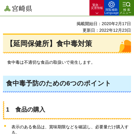
緊急・
宮崎県
災害情報
閲覧補助
検索
Language
メニュー
掲載開始日：2020年2月17日
更新日：2022年12月23日
【延岡保健所】食中毒対策
食中毒は不適切な食品の取扱いで発生します
。
食中毒予防のための6つのポイント
1
食
品の購入
表示のある食品は、賞味期限などを確認し、必要量だけ購入す
る。